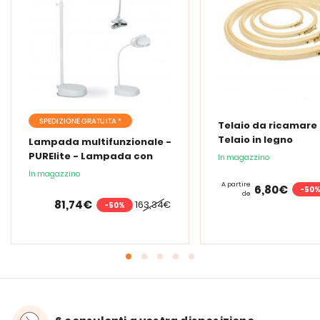
SPEDIZIONE GRATUITA *
Telaio da ricamare 
Telaio in legno
Lampada multifunzionale -
PURElite - Lampada con
In magazzino
lente d'ingrandimento
In magazzino
PURElite Tri Spectrum
A partire
6,80€
-50
de
81,74€
163,34€
-50%