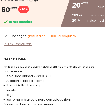
Prezzo di riferimento
20
€23
oggi
60
€69
-30%
20
€23
tra 1 mese
20
€23
in due mesi
In magazzino
Consegna
gratuita da
59,00€
di acquisto
RITIRO E CONSEGNA
Descrizione
Kit per realizzare calzini natalizi da ricamare a punto croce
contenente:
- 1 tela Aïda bianca 7 ZWEIGART
- 29 colori di filo da ricamo
- 1 telo di feltro blu navy
- 1 nastro
- 1 ago
- 1 schema in bianco e nero con spiegazioni
Presenza di un punto posteriore.