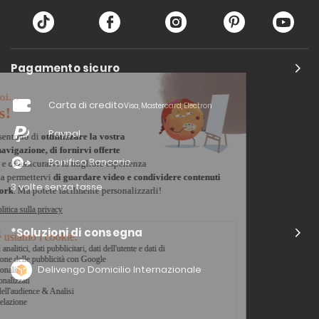
Pagamento sicuro
Carta di credito
Visa, Mastercard, Electron
Paypal
Bonifico Bancario
3 volte senza tasse
*Soluzioni di consegna
Delivengo Domicilio Internazionale