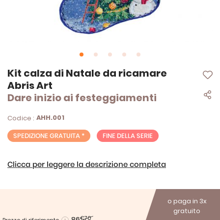
Vai
Kit calza di Natale da ricamare
all'inizio
Abris Art
della
Dare inizio ai festeggiamenti
galleria
di
immagini
AHH.001
Codice :
SPEDIZIONE GRATUITA *
FINE DELLA SERIE
Clicca per leggere la descrizione completa
o paga in 3x
gratuito
86
€70