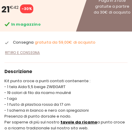
Paga in 3 rate
21
gratuite a partire
€42
-30%
da 30€ di acquisto
In magazzino
Consegna
gratuita da
59,00€
di acquisto
RITIRO E CONSEGNA
Descrizione
Kit punto croce a punti contati contenente :
- 1 tela Aïda 5,5 beige ZWEIGART
- 19 colori di filo da ricamo mouliné
- 1 ago
- 1 fusto di plastica rossa da 17 cm
- 1 schema in bianco e nero con spiegazioni
Presenza di punto dorsale e nodo.
Per saperne di più sul nostro
tavole da ricamo
a punto croce
o a ricamo tradizionale sul nostro sito web.