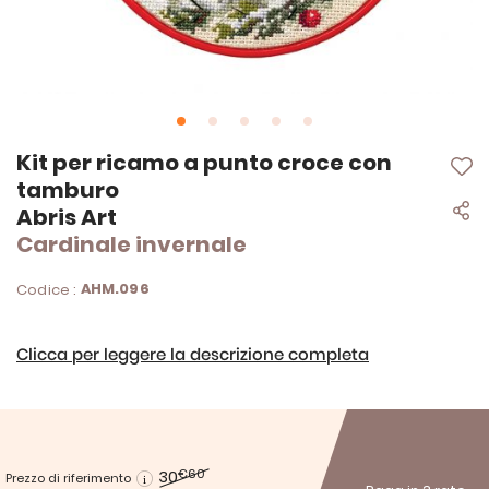
Vai
Kit per ricamo a punto croce con
all'inizio
tamburo
della
Abris Art
galleria
di
Cardinale invernale
immagini
AHM.096
Codice :
Clicca per leggere la descrizione completa
30
€60
Prezzo di riferimento