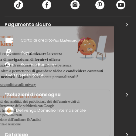
Pagamento sicuro
Carta di credito
Visa, Mastercard, Electron
Paypal
Bonifico Bancario
3 volte senza tasse
*Soluzioni di consegna
Delivengo Domicilio Internazionale
Catalogo