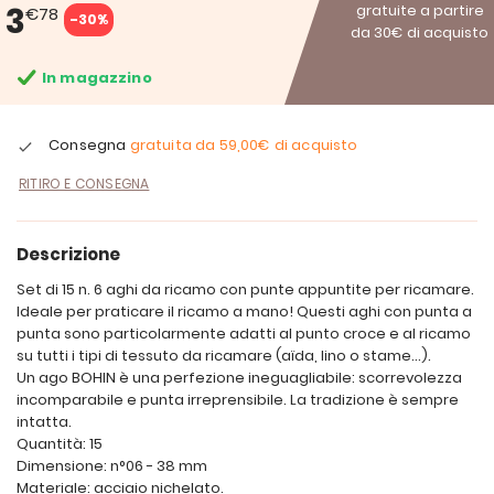
3
gratuite a partire
€78
-30%
da 30€ di acquisto
In magazzino
Consegna
gratuita da
59,00€
di acquisto
RITIRO E CONSEGNA
Descrizione
Set di 15 n. 6 aghi da ricamo con punte appuntite per ricamare.
Ideale per praticare il ricamo a mano! Questi aghi con punta a
punta sono particolarmente adatti al punto croce e al ricamo
su tutti i tipi di tessuto da ricamare (aïda, lino o stame...).
Un ago BOHIN è una perfezione ineguagliabile: scorrevolezza
incomparabile e punta irreprensibile. La tradizione è sempre
intatta.
Quantità: 15
Dimensione: n°06 - 38 mm
Materiale: acciaio nichelato.