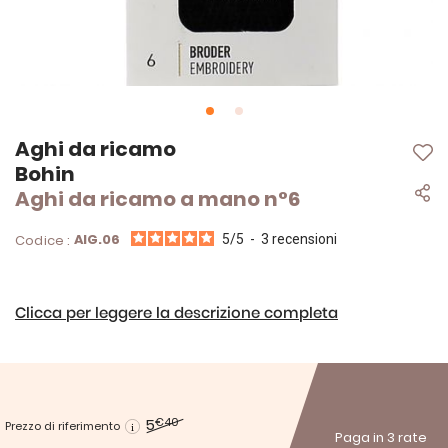
Vai
Aghi da ricamo
all'inizio
Bohin
della
Aghi da ricamo a mano n°6
galleria
di
immagini
AIG.06
Codice :
5
/
5
-
3
recensioni
Clicca per leggere la descrizione completa
5
€40
Prezzo di riferimento
Paga in 3 rate