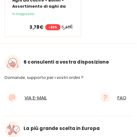
Aghi da cucire - Bohin -
Assortimento di aghi da
cucire lunghi
In magazzino
3,78€
5,40€
-30%
6 consulenti a vostra disposizione
Domande, supporto per i vostri ordini ?
VIA E-MAIL
FAQ
La più grande scelta in Europa