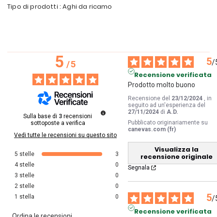
Tipo di prodotti : Aghi da ricamo
5
5
/
/
5
Recensione verificata
Prodotto molto buono
Recensione del
23/12/2024
, in
seguito ad un'esperienza del
27/11/2024
di
A.D.
Sulla base di
3
recensioni
Pubblicato originariamente su
sottoposte a verifica
canevas.com (fr)
Vedi tutte le recensioni su questo sito
Visualizza la
5
stelle
3
recensione originale
4
stelle
0
Segnala
3
stelle
0
2
stelle
0
5
1
stella
0
/
Recensione verificata
Ordina le recensioni