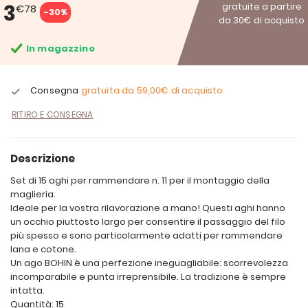
3
gratuite a partire
€78
-30%
da 30€ di acquisto
In magazzino
Consegna
gratuita da
59,00€
di acquisto
RITIRO E CONSEGNA
Descrizione
Set di 15 aghi per rammendare n. 11 per il montaggio della
maglieria.
Ideale per la vostra rilavorazione a mano! Questi aghi hanno
un occhio piuttosto largo per consentire il passaggio del filo
più spesso e sono particolarmente adatti per rammendare
lana e cotone.
Un ago BOHIN è una perfezione ineguagliabile: scorrevolezza
incomparabile e punta irreprensibile. La tradizione è sempre
intatta.
Quantità: 15