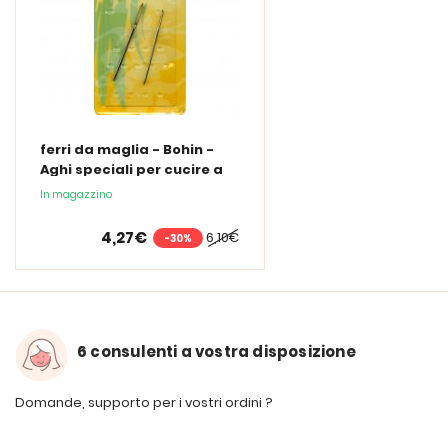
ferri da maglia - Bohin -
Aghi speciali per cucire a
mano
In magazzino
4,27€
6,10€
-30%
6 consulenti a vostra disposizione
Domande, supporto per i vostri ordini ?