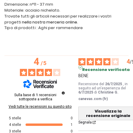
Dimensione: n°11 - 37 mm
Materiale: acciaio nichelato.
Trovate tutti gli articoli necessari per realizzare i vostri
progetti
nella nostra merceria online
.
Tipo di prodotti : Aghi per rammendare
4
4
/
/
5
Recensione verificata
BENE
Recensione del
26/7/2025
, in
seguito ad un'esperienza del
6/7/2025
di
Christine G.
Sulla base di
1
recensioni
canevas.com (fr)
sottoposte a verifica
Vedi tutte le recensioni su questo sito
Visualizza la
recensione originale
5
stelle
0
Segnala
4
stelle
1
3
stelle
0