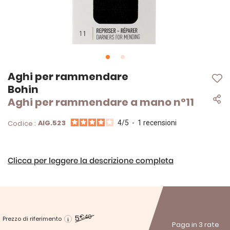
Vai
Aghi per rammendare
all'inizio
Bohin
della
Aghi per rammendare a mano n°11
galleria
di
immagini
AIG.523
Codice :
4
/
5
-
1
recensioni
Clicca per leggere la descrizione completa
5
€40
Prezzo di riferimento
Paga in 3 rate