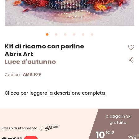
Vai
Kit di ricamo con perline
all'inizio
Abris Art
della
Luce d'autunno
galleria
di
immagini
AMB.109
Codice :
Clicca per leggere la descrizione completa
o paga in 3x
gratuito
43
€80
Prezzo di riferimento
10
€22
oggi
€66