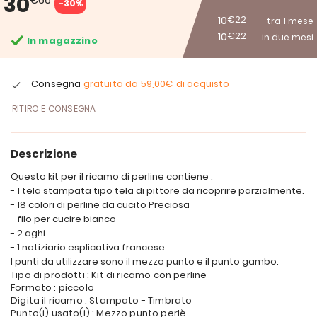
30
-30%
10
€22
tra 1 mese
10
€22
in due mesi
In magazzino
Consegna
gratuita da
59,00€
di acquisto
RITIRO E CONSEGNA
Descrizione
Questo kit per il ricamo di perline contiene :
- 1 tela stampata tipo tela di pittore da ricoprire parzialmente.
- 18 colori di perline da cucito Preciosa
- filo per cucire bianco
- 2 aghi
- 1 notiziario esplicativa francese
I punti da utilizzare sono il mezzo punto e il punto gambo.
Tipo di prodotti : Kit di ricamo con perline
Formato : piccolo
Digita il ricamo : Stampato - Timbrato
Punto(i) usato(i) : Mezzo punto perlè