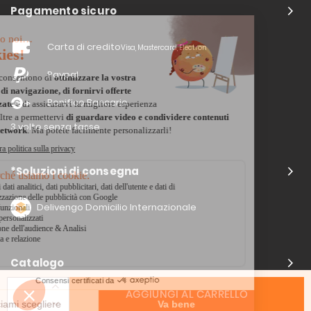
Pagamento sicuro
Carta di credito
Visa, Mastercard, Electron
Paypal
Bonifico Bancario
3 volte senza tasse
*Soluzioni di consegna
Delivengo Domicilio Internazionale
Catalogo
AGGIUNGI AL CARRELLO