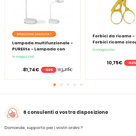
SPEDIZIONE GRATUITA *
Forbici da ricamo -
Forbici ricamo cic
Lampada multifunzionale -
PURElite - Lampada con
In magazzino
lente d'ingrandimento
In magazzino
PURElite Tri Spectrum
10,75€
-50
81,74€
163,34€
-50%
6 consulenti a vostra disposizione
Domande, supporto per i vostri ordini ?