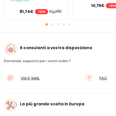
In magazzino
PURElite Tri Spectrum
10,75€
-50
81,74€
163,34€
-50%
6 consulenti a vostra disposizione
Domande, supporto per i vostri ordini ?
VIA E-MAIL
FAQ
La più grande scelta in Europa