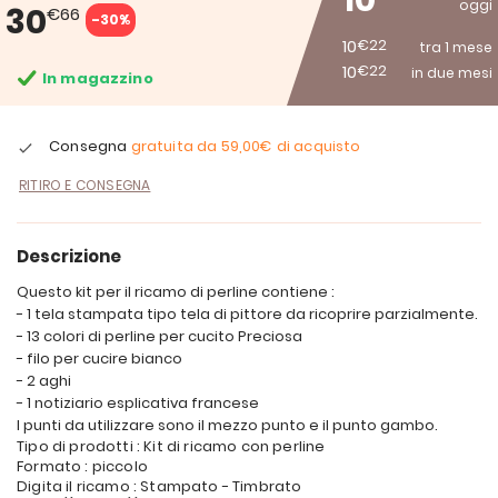
10
oggi
30
€66
-30%
10
€22
tra 1 mese
10
€22
in due mesi
In magazzino
Consegna
gratuita da
59,00€
di acquisto
RITIRO E CONSEGNA
Descrizione
Questo kit per il ricamo di perline contiene :
- 1 tela stampata tipo tela di pittore da ricoprire parzialmente.
- 13 colori di perline per cucito Preciosa
- filo per cucire bianco
- 2 aghi
- 1 notiziario esplicativa francese
I punti da utilizzare sono il mezzo punto e il punto gambo.
Tipo di prodotti : Kit di ricamo con perline
Formato : piccolo
Digita il ricamo : Stampato - Timbrato