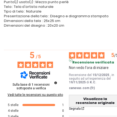
Punto(i) usato(i) : Mezzo punto perlè
Tela : Tela d'artista naturale
Tipo di tela : Naturale
Presentazione della tela : Disegno e diagramma stampato
Dimensioni della tela : 25x25 cm
Dimensioni del disegno : 20x20 cm
5
5
/
/
5
Recensione verificata
Non vedo l'ora di iniziare
Recensione del
15/12/2025
, in
seguito ad un'esperienza del
19/11/2025
di
K.C.
Sulla base di
1
recensioni
canevas.com (fr)
sottoposte a verifica
Vedi tutte le recensioni su questo sito
Visualizza la
recensione originale
5
stelle
1
Segnala
4
stelle
0
3
stelle
0