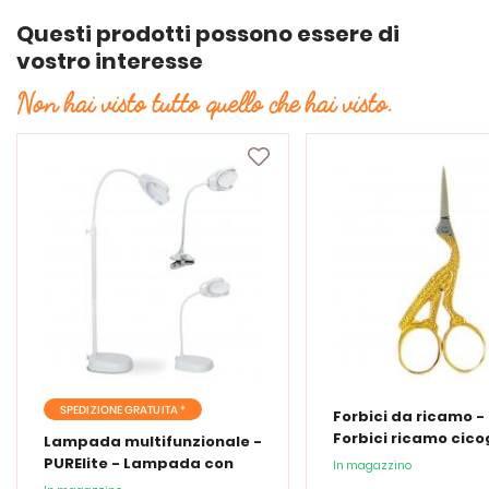
Questi prodotti possono essere di
vostro interesse
Non hai visto tutto quello che hai visto.
SPEDIZIONE GRATUITA *
Forbici da ricamo -
Forbici ricamo cic
Lampada multifunzionale -
PURElite - Lampada con
In magazzino
lente d'ingrandimento