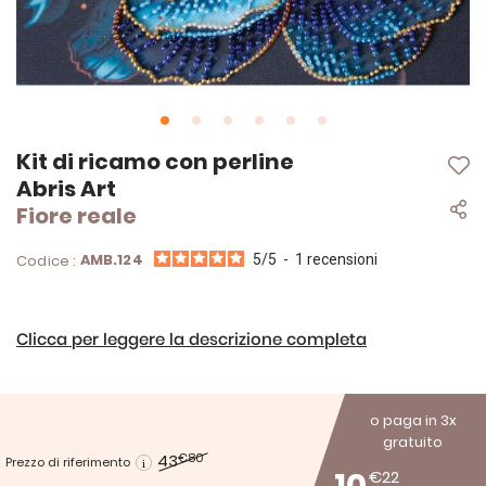
Vai
Kit di ricamo con perline
all'inizio
Abris Art
della
Fiore reale
galleria
di
immagini
AMB.124
Codice :
5
/
5
-
1
recensioni
Clicca per leggere la descrizione completa
o paga in 3x
gratuito
43
€80
Prezzo di riferimento
€22