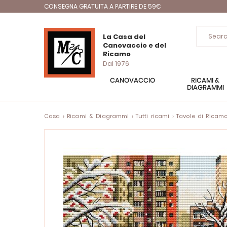
CONSEGNA GRATUITA A PARTIRE DE 59€
La Casa del
Canovaccio e del
Ricamo
Dal 1976
CANOVACCIO
RICAMI &
DIAGRAMMI
Casa
Ricami & Diagrammi
Tutti ricami
Tavole di Ricam
Vai
alla
fine
della
galleria
di
immagini