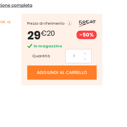
izione completa
€40
58
00€
di
Prezzo di riferimento
29
€20
-50%
In magazzino
Quantità
AGGIUNGI AL CARRELLO