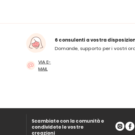
6 consulenti a vostra disposizio
Domande, supporto per i vostri ord
VIA E-
MAIL
Scambiate con la comunità e
condividete le vostre
creazioni