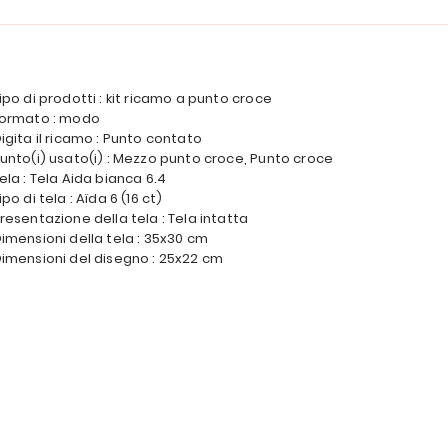
ipo di prodotti : kit ricamo a punto croce
ormato : modo
igita il ricamo : Punto contato
unto(i) usato(i) : Mezzo punto croce, Punto croce
ela : Tela Aida bianca 6.4
ipo di tela : Aïda 6 (16 ct)
resentazione della tela : Tela intatta
imensioni della tela : 35x30 cm
imensioni del disegno : 25x22 cm