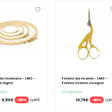
da ricamare - LMC -
Forbici da ricamo - LMC -
in legno
Forbici ricamo cicogna
zino
In magazzino
6,80€
-50%
10,75€
-50%
13,60€
21,5
e