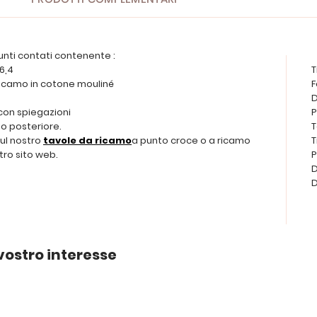
unti contati contenente :
 6,4
T
da ricamo in cotone mouliné
F
D
 con spiegazioni
P
o posteriore.
T
sul nostro
tavole da ricamo
a punto croce o a ricamo
T
tro sito web.
P
D
D
vostro interesse