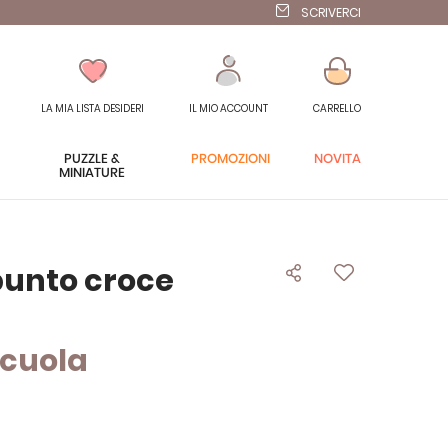
SCRIVERCI
LA MIA LISTA DESIDERI
IL MIO ACCOUNT
CARRELLO
PUZZLE &
PROMOZIONI
NOVITÀ
MINIATURE
punto croce
scuola