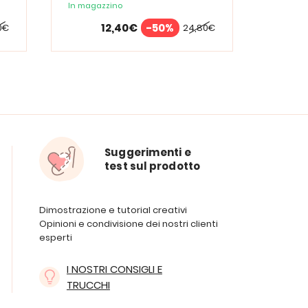
In magazzino
In maga
12,40€
-50%
0€
24,80€
Suggerimenti e
test sul prodotto
Dimostrazione e tutorial creativi
Opinioni e condivisione dei nostri clienti
esperti
I NOSTRI CONSIGLI E
TRUCCHI