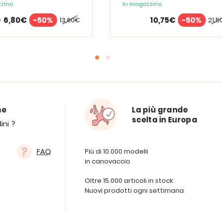
zino
In magazzino
6,80€
-50%
10,75€
-50%
13,60€
21,5
e
ne
La più grande
scelta in Europa
ini ?
FAQ
Più di 10.000 modelli
in canovaccio
Oltre 15.000 articoli in stock
Nuovi prodotti ogni settimana