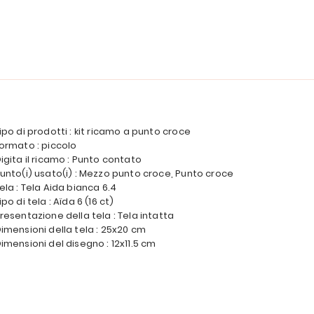
ipo di prodotti : kit ricamo a punto croce
ormato : piccolo
igita il ricamo : Punto contato
unto(i) usato(i) : Mezzo punto croce, Punto croce
ela : Tela Aida bianca 6.4
ipo di tela : Aïda 6 (16 ct)
resentazione della tela : Tela intatta
imensioni della tela : 25x20 cm
imensioni del disegno : 12x11.5 cm