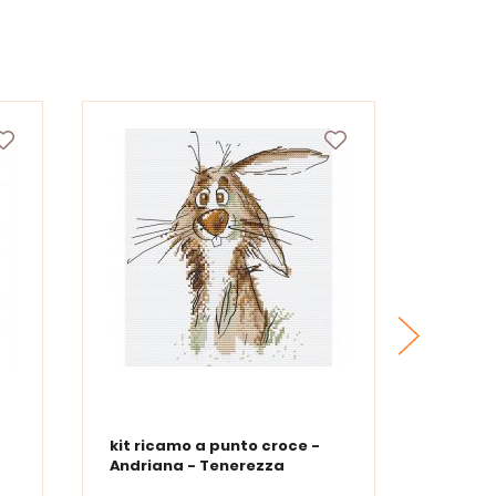
kit ricamo a punto croce -
kit ri
Andriana - Tenerezza
Andria