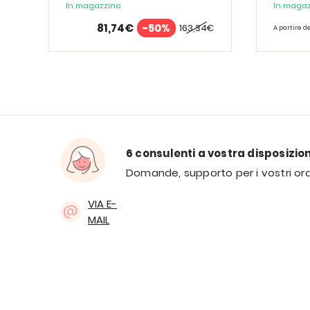
Spectrum
In magazzino
In magaz
81,74€
-50%
163,34€
A partire d
6 consulenti a vostra disposizio
Domande, supporto per i vostri ord
VIA E-
MAIL