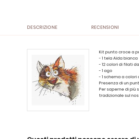
all'inizio
della
galleria
di
immagini
DESCRIZIONE
RECENSIONI
Kit punto croce a p
- 1 tela Aïda bianca
- 12 colori di filati
- 1 ago
- 1 schema a colori
Presenza di un punt
Per saperne di più 
tradizionale sul nos