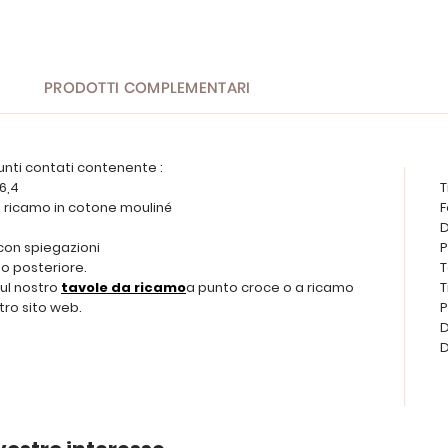
PRODOTTI COMPLEMENTARI
unti contati contenente :
 6,4
T
 da ricamo in cotone mouliné
F
D
 con spiegazioni
P
o posteriore.
T
sul nostro
tavole da ricamo
a punto croce o a ricamo
T
tro sito web.
P
D
D