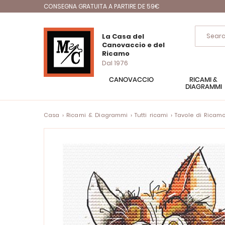
CONSEGNA GRATUITA A PARTIRE DE 59€
La Casa del
Canovaccio e del
Ricamo
Dal 1976
CANOVACCIO
RICAMI &
DIAGRAMMI
Casa
Ricami & Diagrammi
Tutti ricami
Tavole di Ricam
Vai
alla
fine
della
galleria
di
immagini