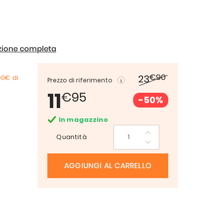
izione completa
€90
23
00€
di
Prezzo di riferimento
11
€95
-50%
In magazzino
Quantità
AGGIUNGI AL CARRELLO