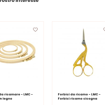
vostro interesse
da ricamare - LMC -
Forbici da ricamo - LMC -
in legno
Forbici ricamo cicogna