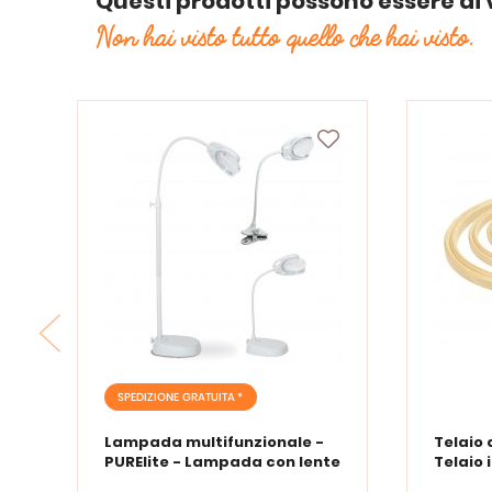
Questi prodotti possono essere di 
Non hai visto tutto quello che hai visto.
SPEDIZIONE GRATUITA *
Lampada multifunzionale -
Telaio 
PURElite - Lampada con lente
Telaio 
d'ingrandimento PURElite Tri