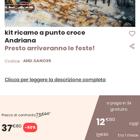
Vai
kit ricamo a punto croce
all'inizio
Andriana
della
Presto arriveranno le feste!
galleria
di
immagini
AND.SANO35
Codice :
Clicca per leggere la descrizione completa
o paga in 3x
gratuito
75
€60
Prezzo di confronto
12
€60
oggi
37
€80
-50%
12
€60
tra 1 mese