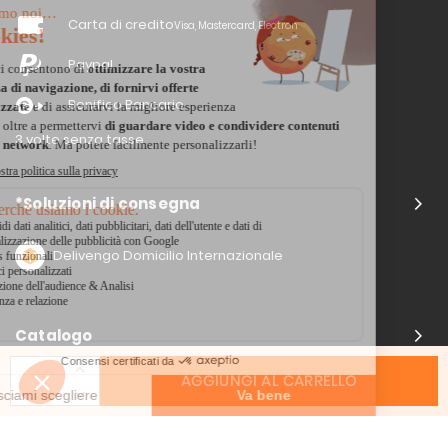
Carta di credito
Visa, Mastercard, Electron
Paypal
Bonifico Bancario
3 volte senza tasse
*Soluzioni di consegna
Delivengo Domicilio Internazionale
Catalogo
AGGIUNGI AL CARRELLO