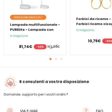
SPEDIZIONE GRATUITA *
Forbici da ricamo -
Forbici ricamo cic
Lampada multifunzionale -
PURElite - Lampada con
In magazzino
lente d'ingrandimento
In magazzino
PURElite Tri Spectrum
10,75€
-50
81,74€
163,34€
-50%
6 consulenti a vostra disposizione
Domande, supporto per i vostri ordini ?
VIA E-MAIL
FAQ