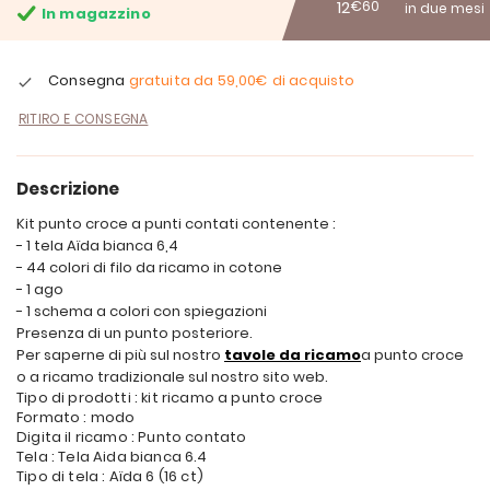
12
€60
in due mesi
In magazzino
Consegna
gratuita da
59,00€
di acquisto
RITIRO E CONSEGNA
Descrizione
Kit punto croce a punti contati contenente :
- 1 tela Aïda bianca 6,4
- 44 colori di filo da ricamo in cotone
- 1 ago
- 1 schema a colori con spiegazioni
Presenza di un punto posteriore.
Per saperne di più sul nostro
tavole da ricamo
a punto croce
o a ricamo tradizionale sul nostro sito web.
Tipo di prodotti : kit ricamo a punto croce
Formato : modo
Digita il ricamo : Punto contato
Tela : Tela Aida bianca 6.4
Tipo di tela : Aïda 6 (16 ct)