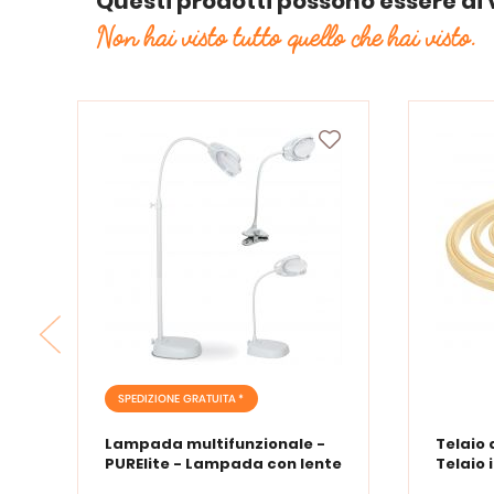
Questi prodotti possono essere di 
Non hai visto tutto quello che hai visto.
SPEDIZIONE GRATUITA *
Lampada multifunzionale -
Telaio 
PURElite - Lampada con lente
Telaio 
d'ingrandimento PURElite Tri