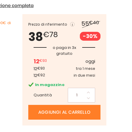
izione completa
€40
55
00€
di
Prezzo di riferimento
38
€78
-30%
o paga in 3x
gratuito
12
€93
oggi
12
€93
tra 1 mese
12
€92
in due mesi
In magazzino
Quantità
AGGIUNGI AL CARRELLO