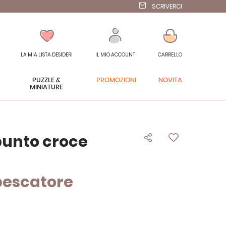
SCRIVERCI
LA MIA LISTA DESIDERI
IL MIO ACCOUNT
CARRELLO
PUZZLE &
PROMOZIONI
NOVITÀ
MINIATURE
punto croce
 pescatore