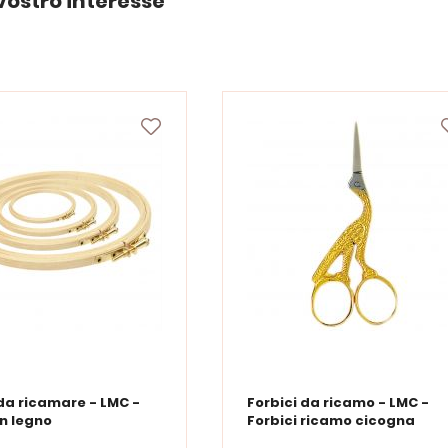
vostro interesse
da ricamare - LMC -
Forbici da ricamo - LMC -
in legno
Forbici ricamo cicogna