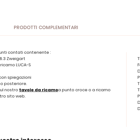
PRODOTTI COMPLEMENTARI
unti contati contenente :
 6.3 Zweigart
T
da ricamo LUCA-S
F
D
 con spiegazioni
P
o posteriore.
T
sul nostro
tavole da ricamo
a punto croce o a ricamo
T
tro sito web.
P
D
D