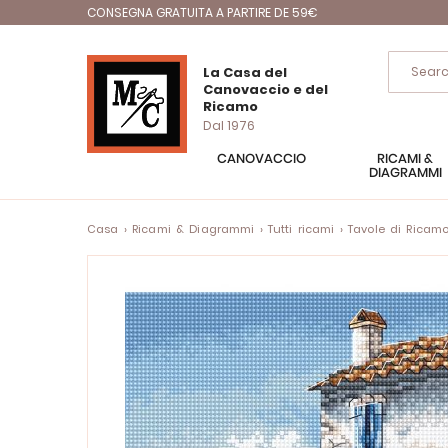
CONSEGNA GRATUITA A PARTIRE DE 59€
La Casa del
Canovaccio e del
Ricamo
Dal 1976
CANOVACCIO
RICAMI &
DIAGRAMMI
Casa
Ricami & Diagrammi
Tutti ricami
Tavole di Ricam
Vai
alla
fine
della
galleria
di
immagini