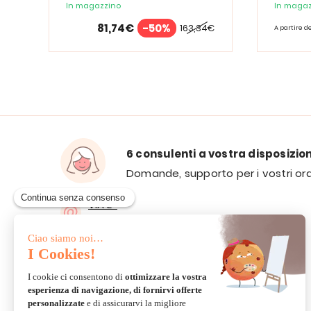
Spectrum
In magazzino
In magaz
81,74€
-50%
163,34€
A partire d
6 consulenti a vostra disposizio
Domande, supporto per i vostri ord
VIA E-
MAIL