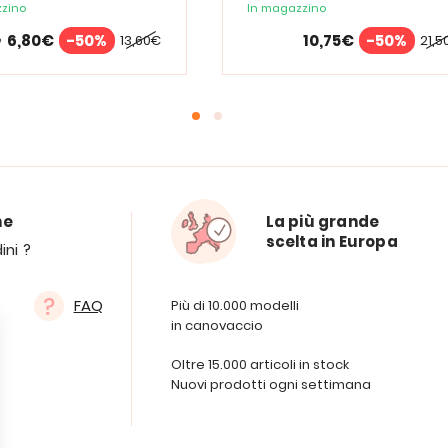
zino
In magazzino
6,80€
-50%
10,75€
-50%
13,60€
21,5
e
ne
La più grande
scelta in Europa
ini ?
FAQ
Più di 10.000 modelli
in canovaccio
Oltre 15.000 articoli in stock
Nuovi prodotti ogni settimana