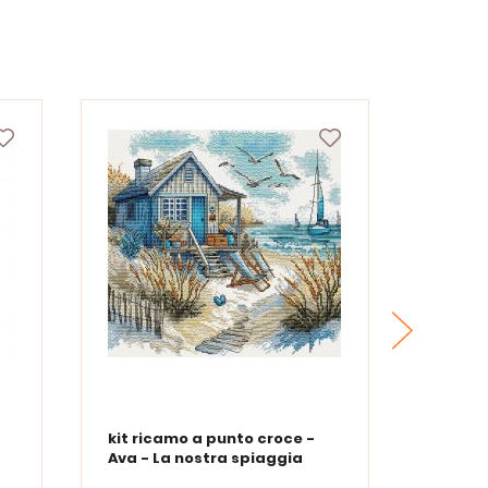
kit ricamo a punto croce -
kit ri
Ava - La nostra spiaggia
Ava - 