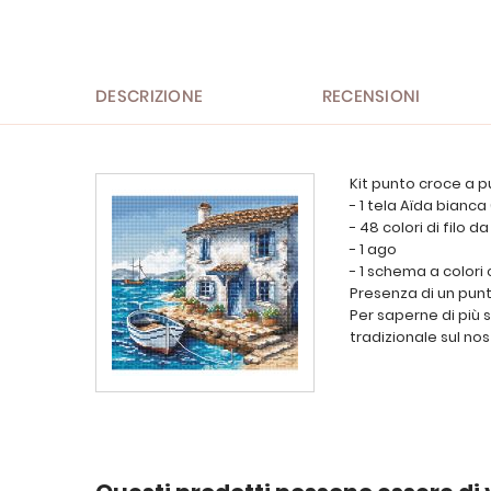
all'inizio
della
galleria
di
immagini
DESCRIZIONE
RECENSIONI
Kit punto croce a p
- 1 tela Aïda bianca
- 48 colori di filo 
- 1 ago
- 1 schema a colori
Presenza di un punt
Per saperne di più 
tradizionale sul nos