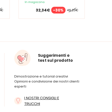
In magazzino
In maga
32,34€
-30%
0€
46,20€
Suggerimenti e
test sul prodotto
Dimostrazione e tutorial creativi
Opinioni e condivisione dei nostri clienti
esperti
I NOSTRI CONSIGLI E
TRUCCHI