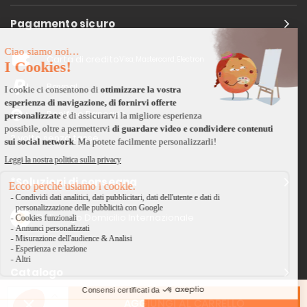
Pagamento sicuro
Carta di credito
Visa, Mastercard, Electron
Paypal
Bonifico Bancario
3 volte senza tasse
*Soluzioni di consegna
Delivengo Domicilio Internazionale
Catalogo
AGGIUNGI AL CARRELLO