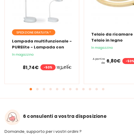
SPEDIZIONE GRATUITA *
Telaio da ricamare 
Telaio in legno
Lampada multifunzionale -
PURElite - Lampada con
In magazzino
lente d'ingrandimento
In magazzino
PURElite Tri Spectrum
A partire
6,80€
-50
de
81,74€
163,34€
-50%
6 consulenti a vostra disposizione
Domande, supporto per i vostri ordini ?