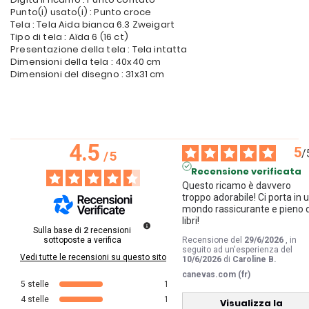
Punto(i) usato(i) : Punto croce
Tela : Tela Aida bianca 6.3 Zweigart
Tipo di tela : Aïda 6 (16 ct)
Presentazione della tela : Tela intatta
Dimensioni della tela : 40x40 cm
Dimensioni del disegno : 31x31 cm
4.5
5
/
/
5
Recensione verificata
Questo ricamo è davvero 
troppo adorabile! Ci porta in u
mondo rassicurante e pieno di
libri!
Sulla base di
2
recensioni
Recensione del
29/6/2026
, in
sottoposte a verifica
seguito ad un'esperienza del
Vedi tutte le recensioni su questo sito
10/6/2026
di
Caroline B.
canevas.com (fr)
5
stelle
1
4
stelle
1
Visualizza la