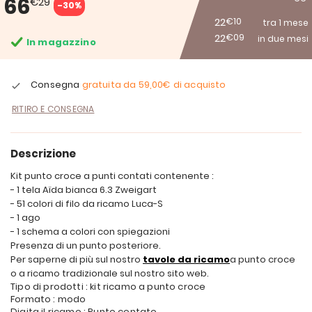
66
€29
-30%
22
€10
tra 1 mese
22
€09
in due mesi
In magazzino
Consegna
gratuita da
59,00€
di acquisto
RITIRO E CONSEGNA
Descrizione
Kit punto croce a punti contati contenente :
- 1 tela Aïda bianca 6.3 Zweigart
- 51 colori di filo da ricamo Luca-S
- 1 ago
- 1 schema a colori con spiegazioni
Presenza di un punto posteriore.
Per saperne di più sul nostro
tavole da ricamo
a punto croce
o a ricamo tradizionale sul nostro sito web.
Tipo di prodotti : kit ricamo a punto croce
Formato : modo
Digita il ricamo : Punto contato