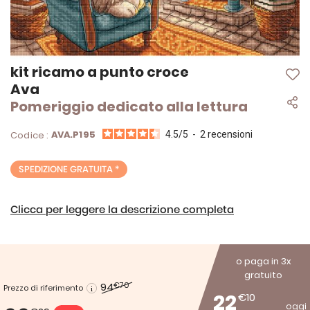
Vai
kit ricamo a punto croce
all'inizio
Ava
della
Pomeriggio dedicato alla lettura
galleria
di
immagini
AVA.P195
Codice :
4.5
/
5
-
2
recensioni
SPEDIZIONE GRATUITA *
Clicca per leggere la descrizione completa
o paga in 3x
gratuito
94
€70
Prezzo di riferimento
22
€10
oggi