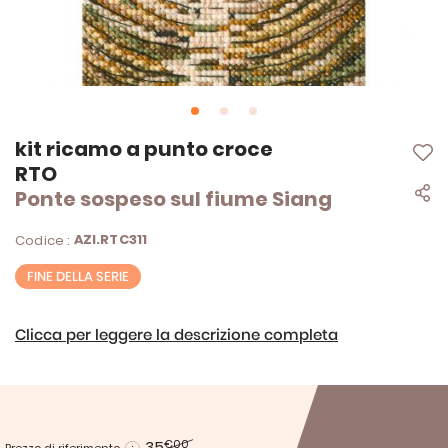
Vai
kit ricamo a punto croce
all'inizio
RTO
della
Ponte sospeso sul fiume Siang
galleria
di
immagini
AZI.RTC311
Codice :
FINE DELLA SERIE
Clicca per leggere la descrizione completa
35
€00