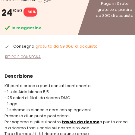
Prezzo di riferimento
Paga in 3 rate
24
gratuite a partire
€50
-30%
da 30€ di acquisto
In magazzino
Consegna
gratuita da
59,00€
di acquisto
RITIRO E CONSEGNA
Descrizione
Kit punto croce a punti contati contenente :
- 1 tela Aïda bianca 5,5
- 25 colori di filati da ricamo DMC
- 1 ago
- 1 schema in bianco e nero con spiegazioni
Presenza di un punto posteriore.
Per saperne di più sul nostro
tavole da ricamo
a punto croce
o a ricamo tradizionale sul nostro sito web.
Tipo di prodotti : kit ricamo a punto croce