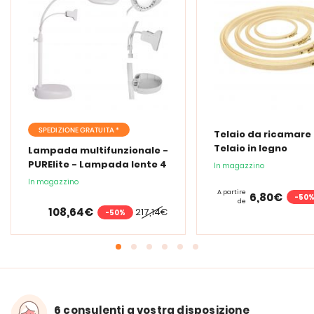
SPEDIZIONE GRATUITA *
Telaio da ricamare 
Telaio in legno
Lampada multifunzionale -
PURElite - Lampada lente 4
In magazzino
in 1
In magazzino
A partire
6,80€
-50
de
108,64€
217,14€
-50%
6 consulenti a vostra disposizione