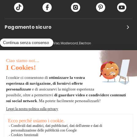
Pagamento sicuro
Carta di credito
Visa, Mastercard, Electron
Paypal
Bonifico Bancario
3 volte senza tasse
*Soluzioni di consegna
Delivengo Domicilio Internazionale