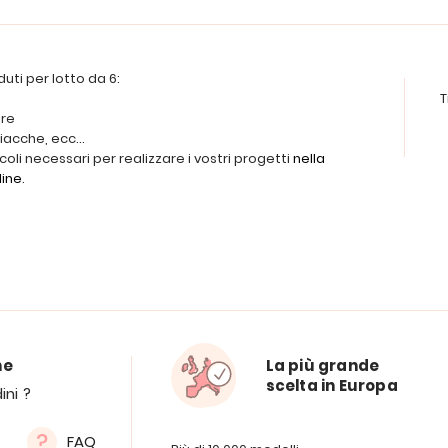
duti per lotto da 6:
T
ere
iacche, ecc...
icoli necessari per realizzare i vostri progetti
nella
line
.
ne
La più grande
scelta in Europa
ini ?
FAQ