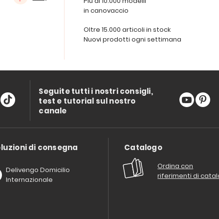
Più di 10.000 modelli
in canovaccio
Oltre 15.000 articoli in stock
Nuovi prodotti ogni settimana
Seguite tutti i nostri consigli,
test e tutorial sul nostro
canale
luzioni di consegna
Catalogo
Ordina con
Delivengo Domicilio
riferimenti di cata
Internazionale