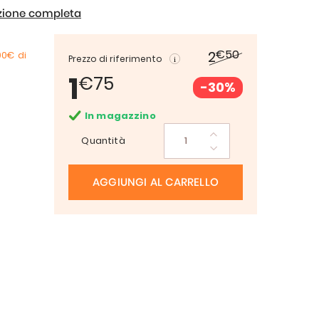
izione completa
€50
2
00€
di
Prezzo di riferimento
1
€75
-30%
In magazzino
Quantità
AGGIUNGI AL CARRELLO