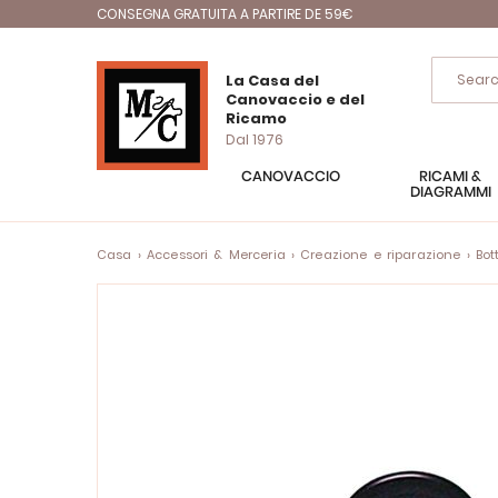
CONSEGNA GRATUITA A PARTIRE DE 59€
La Casa del
Canovaccio e del
Ricamo
Dal 1976
CANOVACCIO
RICAMI &
DIAGRAMMI
Casa
Accessori & Merceria
Creazione e riparazione
Bot
Vai
alla
fine
della
galleria
di
immagini