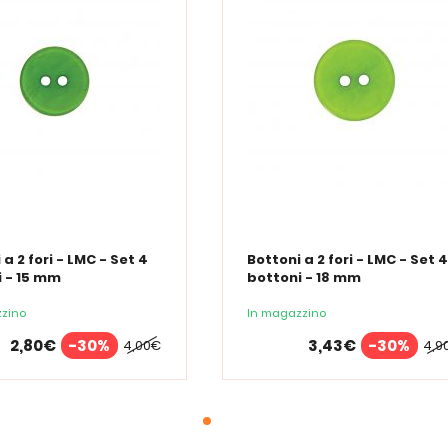
 a 2 fori - LMC - Set 4
Bottoni a 2 fori - LMC - Set 4
 - 15 mm
bottoni - 18 mm
zino
In magazzino
2,80€
-30%
3,43€
-30%
4,00€
4,9