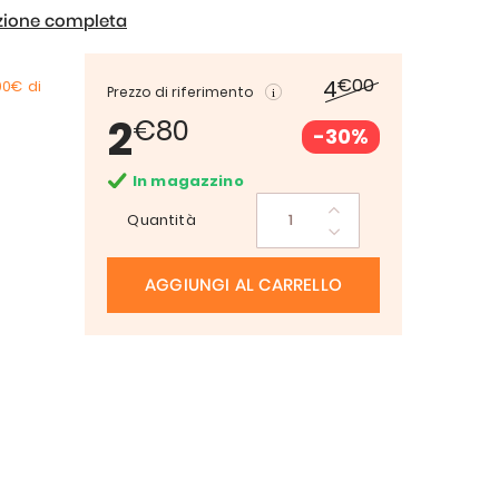
izione completa
€00
4
00€
di
Prezzo di riferimento
2
€80
-30%
In magazzino
Quantità
AGGIUNGI AL CARRELLO