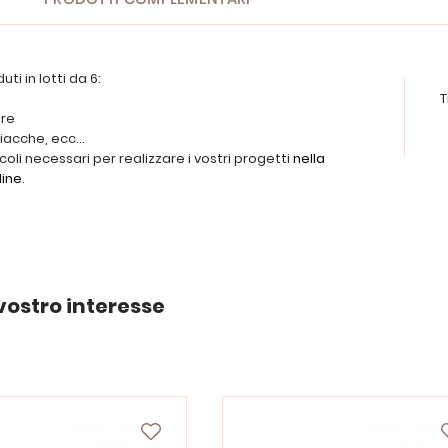
uti in lotti da 6:
T
ere
iacche, ecc...
icoli necessari per realizzare i vostri progetti
nella
line
.
vostro interesse