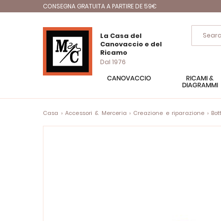
CONSEGNA GRATUITA A PARTIRE DE 59€
La Casa del
Canovaccio e del
Ricamo
Dal 1976
CANOVACCIO
RICAMI &
DIAGRAMMI
Casa
Accessori & Merceria
Creazione e riparazione
Bot
Vai
alla
fine
della
galleria
di
immagini