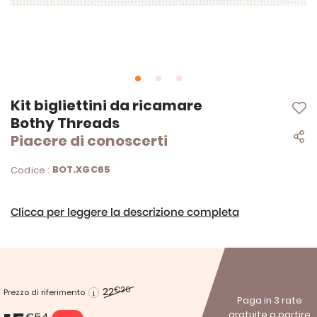
Vai
Kit bigliettini da ricamare
all'inizio
Bothy Threads
della
Piacere di conoscerti
galleria
di
immagini
BOT.XGC65
Codice :
Clicca per leggere la descrizione completa
22
€20
Prezzo di riferimento
Paga in 3 rate
gratuite a partire
€54