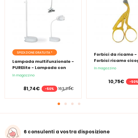
SPEDIZIONE GRATUITA *
Forbici da ricamo -
Forbici ricamo cic
Lampada multifunzionale -
PURElite - Lampada con
In magazzino
lente d'ingrandimento
In magazzino
PURElite Tri Spectrum
10,75€
-50
81,74€
163,34€
-50%
6 consulenti a vostra disposizione