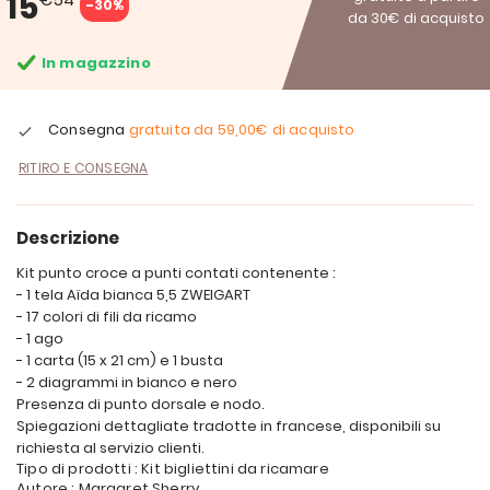
15
-30%
da 30€ di acquisto
In magazzino
Consegna
gratuita da
59,00€
di acquisto
RITIRO E CONSEGNA
Descrizione
Kit punto croce a punti contati contenente :
- 1 tela Aïda bianca 5,5 ZWEIGART
- 17 colori di fili da ricamo
- 1 ago
- 1 carta (15 x 21 cm) e 1 busta
- 2 diagrammi in bianco e nero
Presenza di punto dorsale e nodo.
Spiegazioni dettagliate tradotte in francese, disponibili su
richiesta al servizio clienti.
Tipo di prodotti : Kit bigliettini da ricamare
Autore : Margaret Sherry