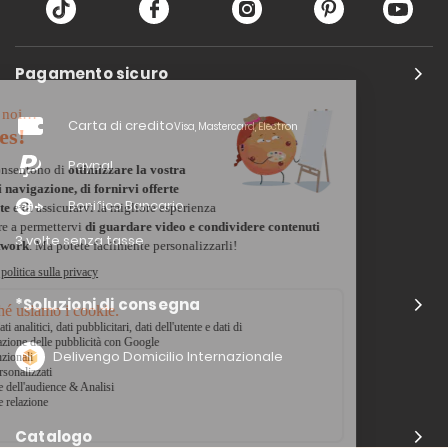
Pagamento sicuro
Carta di credito
Visa, Mastercard, Electron
Paypal
Bonifico Bancario
3 volte senza tasse
*Soluzioni di consegna
Delivengo Domicilio Internazionale
Catalogo