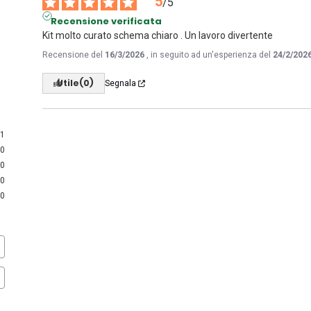
5
/
5
Recensione verificata
Kit molto curato schema chiaro . Un lavoro divertente
Recensione del
16/3/2026
, in seguito ad un'esperienza del
24/2/202
Utile
(0)
Segnala
1
0
0
0
0