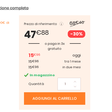
izione completa
€40
68
00€
di
Prezzo di riferimento
47
€88
-30%
o paga in 3x
gratuito
15
€96
oggi
15
€96
tra 1 mese
15
€96
in due mesi
In magazzino
Quantità
AGGIUNGI AL CARRELLO