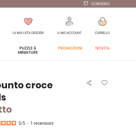
SCRIVERCI
LA MIA LISTA DESIDERI
IL MIO ACCOUNT
CARRELLO
PUZZLE &
PROMOZIONI
NOVITÀ
MINIATURE
punto croce
ds
tto
5
/
5
-
1
recensioni