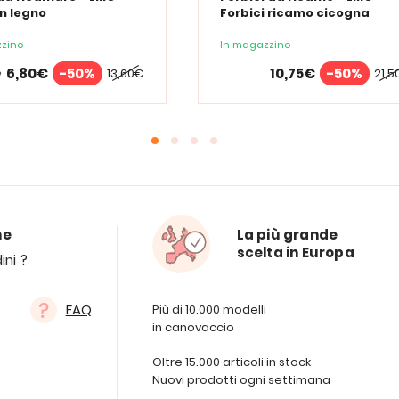
in legno
Forbici ricamo cicogna
zino
In magazzino
6,80€
-50%
10,75€
-50%
13,60€
21,5
e
ne
La più grande
scelta in Europa
ini ?
FAQ
Più di 10.000 modelli
in canovaccio
Oltre 15.000 articoli in stock
Nuovi prodotti ogni settimana