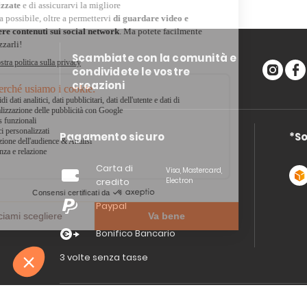
Scambiate con la comunità e
condividete le vostre
creazioni
Pagamento sicuro
*So
Carta di
Visa, Mastercard,
credito
Electron
Paypal
Bonifico Bancario
3 volte senza tasse