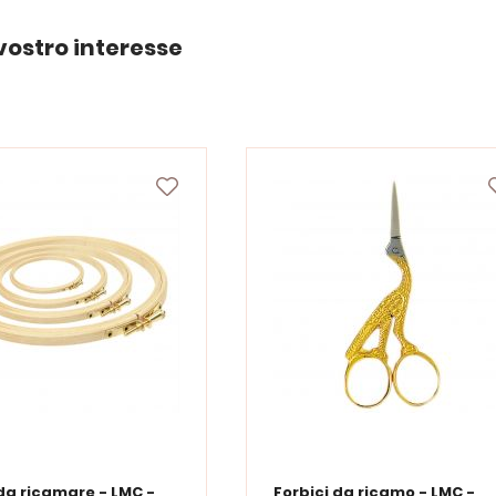
vostro interesse
da ricamare - LMC -
Forbici da ricamo - LMC -