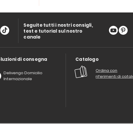
Seguite tutti i nostri consigli,
test e tutorial sul nostro
canale
luzioni di consegna
Catalogo
Ordina con
Delivengo Domicilio
riferimenti di cata
Internazionale
Chi siamo?
I nostri impegni
Condizioni delle offerta