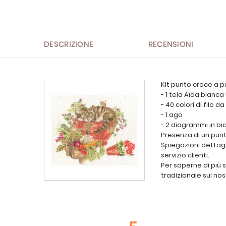
all'inizio
della
galleria
di
immagini
DESCRIZIONE
RECENSIONI
Kit punto croce a p
- 1 tela Aïda bianc
- 40 colori di filo d
- 1 ago
- 2 diagrammi in bi
Presenza di un punt
Spiegazioni dettagli
servizio clienti.
Per saperne di più 
tradizionale sul nos