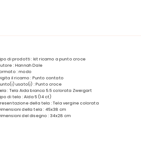
ipo di prodotti : kit ricamo a punto croce
utore : Hannah Dale
ormato : modo
igita il ricamo : Punto contato
unto(i) usato(i) : Punto croce
ela : Tela Aida bianca 5.5 colorata Zweigart
ipo di tela : Aïda 5 (14 ct)
resentazione della tela : Tela vergine colorata
imensioni della tela : 45x38 cm
imensioni del disegno : 34x28 cm