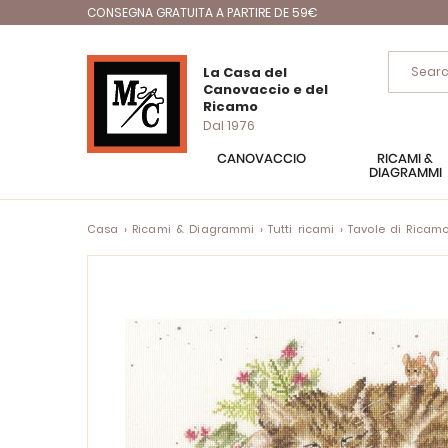
CONSEGNA GRATUITA A PARTIRE DE 59€
La Casa del
Canovaccio e del
Ricamo
Dal 1976
CANOVACCIO
RICAMI &
DIAGRAMMI
Casa
Ricami & Diagrammi
Tutti ricami
Tavole di Ricam
Vai
alla
fine
della
galleria
di
immagini