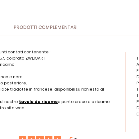
PRODOTTI COMPLEMENTARI
unti contati contenente :
a 5,5 colorata ZWEIGART
T
a ricamo
A
F
anco e nero
D
o posteriore.
P
ate tradotte in francese, disponibili su richiesta al
T
T
sul nostro
tavole da ricamo
a punto croce o a ricamo
P
tro sito web.
D
D