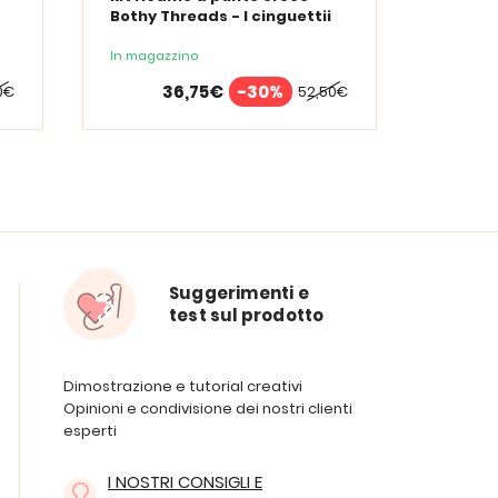
Bothy Threads - I cinguettii
Bothy 
della stagione
appeti
In magazzino
In maga
36,75€
-30%
0€
52,50€
Suggerimenti e
test sul prodotto
Dimostrazione e tutorial creativi
Opinioni e condivisione dei nostri clienti
esperti
I NOSTRI CONSIGLI E