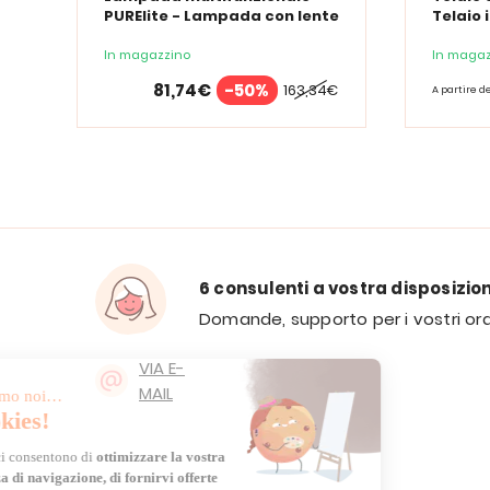
PURElite - Lampada con lente
Telaio 
d'ingrandimento PURElite Tri
Spectrum
In magazzino
In magaz
81,74€
-50%
163,34€
A partire d
6 consulenti a vostra disposizio
Domande, supporto per i vostri ord
VIA E-
MAIL