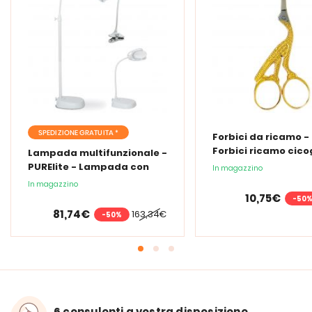
SPEDIZIONE GRATUITA *
Forbici da ricamo -
Forbici ricamo cic
Lampada multifunzionale -
PURElite - Lampada con
In magazzino
lente d'ingrandimento
In magazzino
PURElite Tri Spectrum
10,75€
-50
81,74€
163,34€
-50%
6 consulenti a vostra disposizione