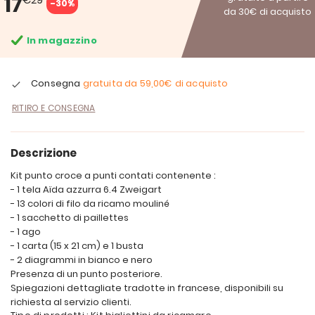
17
-30%
da 30€ di acquisto
In magazzino
Consegna
gratuita da
59,00€
di acquisto
RITIRO E CONSEGNA
Descrizione
Kit punto croce a punti contati contenente :
- 1 tela Aïda azzurra 6.4 Zweigart
- 13 colori di filo da ricamo mouliné
- 1 sacchetto di paillettes
- 1 ago
- 1 carta (15 x 21 cm) e 1 busta
- 2 diagrammi in bianco e nero
Presenza di un punto posteriore.
Spiegazioni dettagliate tradotte in francese, disponibili su
richiesta al servizio clienti.