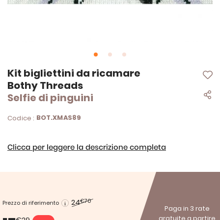
Vai
Kit bigliettini da ricamare
all'inizio
Bothy Threads
della
Selfie di pinguini
galleria
di
immagini
BOT.XMAS89
Codice :
Clicca per leggere la descrizione completa
24
€70
Prezzo di riferimento
Paga in 3 rate
gratuite a partire
€29