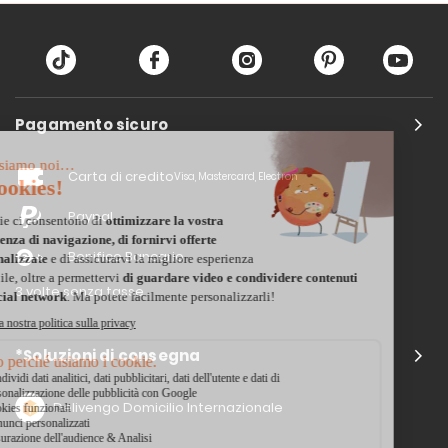
Pagamento sicuro
Carta di credito
Visa, Mastercard, Electron
Paypal
Bonifico Bancario
3 volte senza tasse
*Soluzioni di consegna
Delivengo Domicilio Internazionale