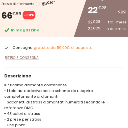
95
€50
Prezzo di riferimento
22
€28
oggi
66
€85
-30%
22
€28
tra 1 mese
22
€29
in due mesi
In magazzino
Consegna
gratuita da
59,00€
di acquisto
RITIRO E CONSEGNA
Descrizione
Kit ricamo diamante contenente :
- 1 tela autoadesiva con lo schema da ricoprire
completamente di diamanti
- Sacchetti di strass diamantati numerati secondo le
referenze DMC
- 43 colori di strass
- 2 prese per strass
- Una pinza