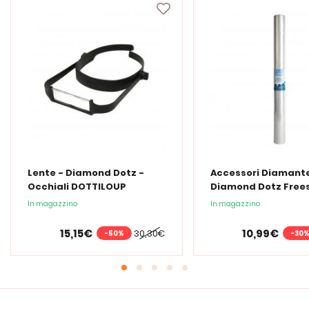
Lente - Diamond Dotz -
Accessori Diamante
Occhiali DOTTILOUP
Diamond Dotz Frees
Film di protezione
In magazzino
In magazzino
trasparente 48x9
15,15€
10,99€
30,30€
-50%
-30