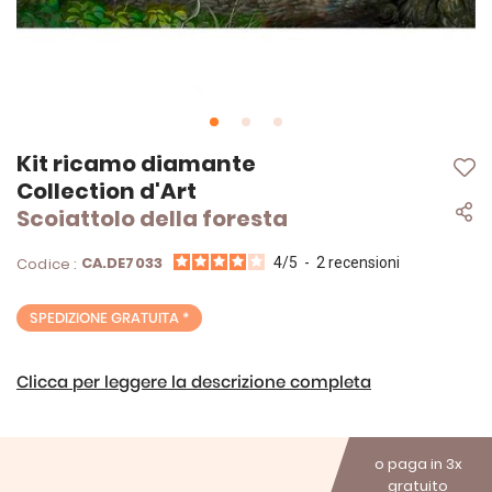
Vai
Kit ricamo diamante
all'inizio
Collection d'Art
della
Scoiattolo della foresta
galleria
di
immagini
CA.DE7033
Codice :
4
/
5
-
2
recensioni
SPEDIZIONE GRATUITA *
Clicca per leggere la descrizione completa
o paga in 3x
gratuito