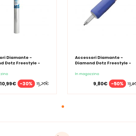
ori Diamante -
Accessori Diamante -
d Dotz Freestyle -
Diamond Dotz Freestyle -
 protezione
Penna Ergo LED
rente 48x99cm
zino
In magazzino
10,99€
-30%
9,80€
-50%
15,70€
19,6