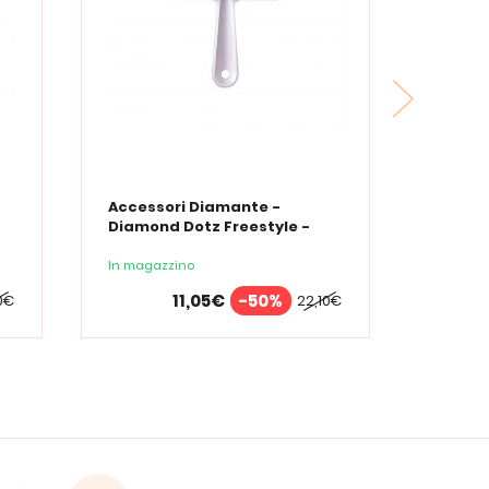
Accessori Diamante -
Diamond Dotz Freestyle -
Rullo da ricamo diamantato
In magazzino
11,05€
-50%
0€
22,10€