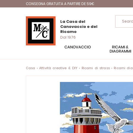
CONSEGNA GRATUITA A PARTIRE DE 59€
La Casa del
Canovaccio e del
Ricamo
Dal 1976
CANOVACCIO
RICAMI &
DIAGRAMMI
Casa
Attività creative & DIY
Ricami di strass
Ricami di
Vai
alla
fine
della
galleria
di
immagini