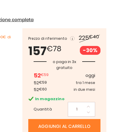
izione completa
€40
225
00€
di
Prezzo di riferimento
157
€78
-30%
o paga in 3x
gratuito
52
€59
oggi
52
€59
tra 1 mese
52
€60
in due mesi
In magazzino
Quantità
AGGIUNGI AL CARRELLO