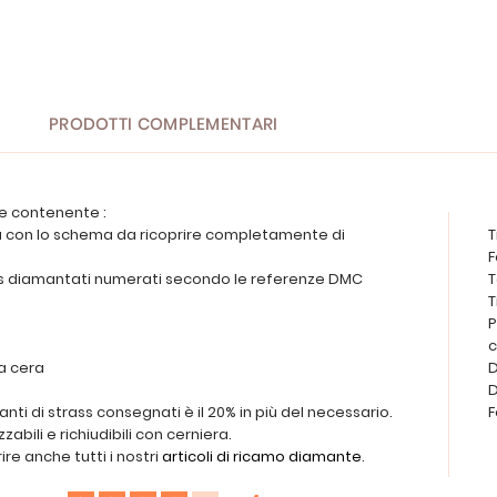
PRODOTTI COMPLEMENTARI
e contenente :
va con lo schema da ricoprire completamente di
T
F
ass diamantati numerati secondo le referenze DMC
T
T
P
a cera
D
D
nti di strass consegnati è il 20% in più del necessario.
F
zzabili e richiudibili con cerniera.
re anche tutti i nostri
articoli di ricamo diamante
.