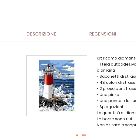
all'inizio
della
galleria
di
immagini
DESCRIZIONE
RECENSIONI
Kit ricamo diamant
- 1 tela autoadesi
diamanti
- Sacchetti di str
- 48 colori di strass
- 2 prese per strass
- Una pinza
- Una penna e la su
- Spiegazioni
La quantità di diama
Le borse sono riutili
Non esitate a scopri