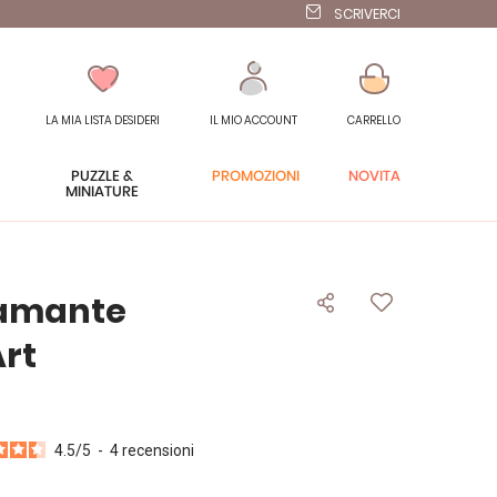
SCRIVERCI
LA MIA LISTA DESIDERI
IL MIO ACCOUNT
CARRELLO
PUZZLE &
PROMOZIONI
NOVITÀ
MINIATURE
iamante
Art
4.5
/
5
-
4
recensioni