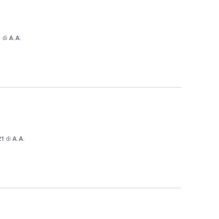
1
di
A.A.
21
di
A.A.