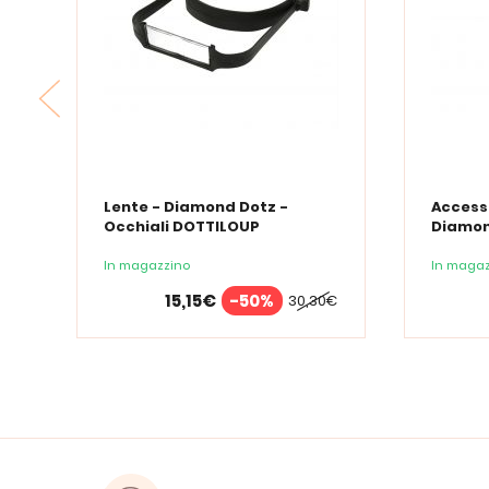
Lente - Diamond Dotz -
Access
Occhiali DOTTILOUP
Diamon
Film di
traspa
In magazzino
In magaz
15,15€
-50%
30,30€