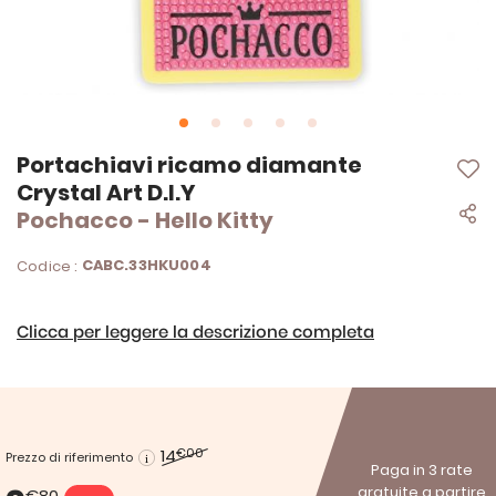
Vai
Portachiavi ricamo diamante
all'inizio
Crystal Art D.I.Y
della
Pochacco - Hello Kitty
galleria
di
immagini
CABC.33HKU004
Codice :
Clicca per leggere la descrizione completa
14
€00
Prezzo di riferimento
Paga in 3 rate
gratuite a partire
€80