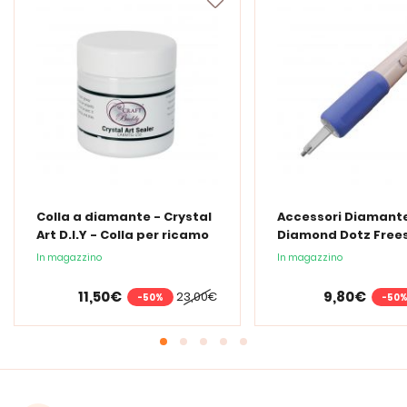
Colla a diamante - Crystal
Accessori Diamante
Art D.I.Y - Colla per ricamo
Diamond Dotz Frees
a diamante - 150 ml
Penna Ergo LED
In magazzino
In magazzino
11,50€
9,80€
23,00€
-50%
-50