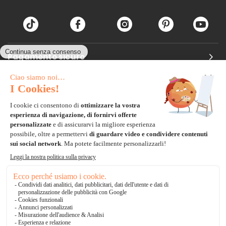
Pagamento sicuro
Carta di credito
Visa, Mastercard, Electron
Paypal
Bonifico Bancario
3 volte senza tasse
*Soluzioni di consegna
Delivengo Domicilio Internazionale