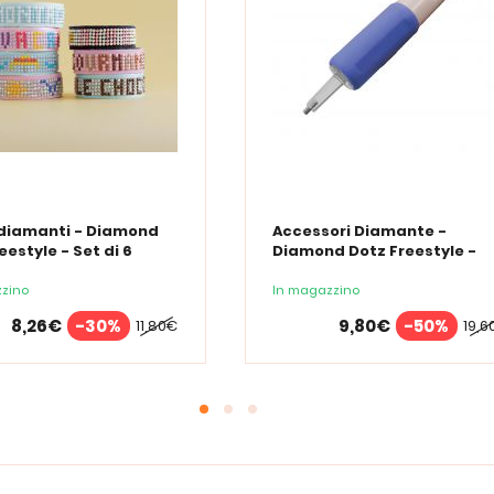
diamanti - Diamond
Accessori Diamante -
eestyle - Set di 6
Diamond Dotz Freestyle -
letti con ricamo di
Penna Ergo LED
ti
zino
In magazzino
8,26€
-30%
9,80€
-50%
11,80€
19,6