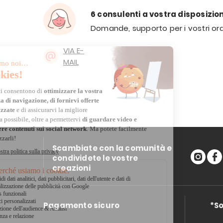
6 consulenti a vostra disposizio
Domande, supporto per i vostri ord
VIA E-
MAIL
Scambiate con la comunità e
condividete le vostre
creazioni
Pagamento sicuro
*So