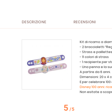
all'inizio
della
galleria
di
immagini
DESCRIZIONE
RECENSIONI
Kit di ricamo a di
- 2 braccialetti “Re
- Strass e paillett
- 11 colori di strass
- 1 recipiente per s
- Una penna e la su
A partire da 6 anni.
Dimensioni: 20 x 4 
E per celebrare 100
Disney 100 anni: ri
Non esitate a scopri
5
/
5