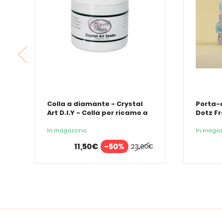
Colla a diamante - Crystal
Porta-
Art D.I.Y - Colla per ricamo a
Dotz Fr
diamante - 150 ml
braccia
diaman
In magazzino
In magaz
11,50€
-50%
23,00€