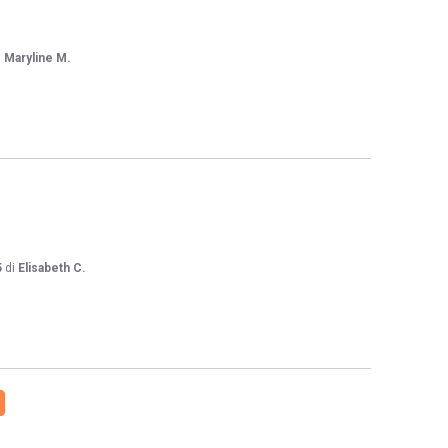
i
Maryline M.
5
di
Elisabeth C.