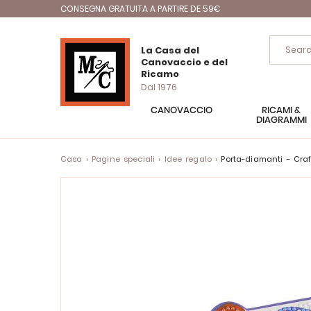
CONSEGNA GRATUITA A PARTIRE DE 59€
La Casa del
Canovaccio e del
Ricamo
Dal 1976
CANOVACCIO
RICAMI &
DIAGRAMMI
Casa
Pagine speciali
Idee regalo
Porta-diamanti - Cra
Vai
alla
fine
della
galleria
di
immagini