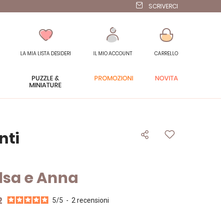
SCRIVERCI
LA MIA LISTA DESIDERI
IL MIO ACCOUNT
CARRELLO
PUZZLE &
PROMOZIONI
NOVITÀ
MINIATURE
nti
Elsa e Anna
2
5
/
5
-
2
recensioni