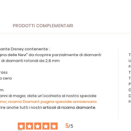
PRODOTTI COMPLEMENTARI
amante Disney contenente :
gina delle Nevi” da ricoprire parzialmente di diamanti
T
es di diamanti rotondi da 2,8 mm
L
F
trass
T
a cera
T
P
cm.
D
 anni di magia, date un'occhiata al nostro speciale
D
camo, ricamo Diamant pagina speciale anniversario
F
re anche tutti i nostri
articoli di ricamo diamante
.
5
/
5