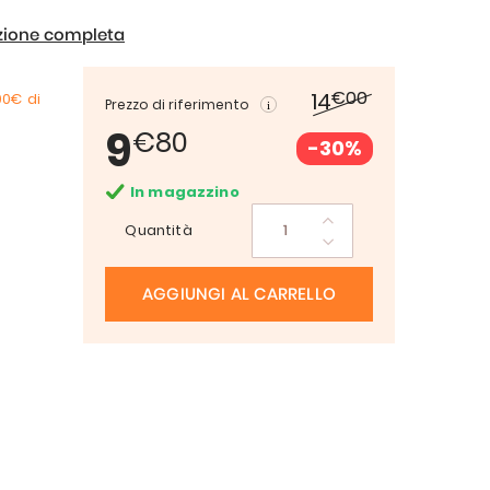
izione completa
€00
14
00€
di
Prezzo di riferimento
9
€80
-30%
In magazzino
Quantità
AGGIUNGI AL CARRELLO