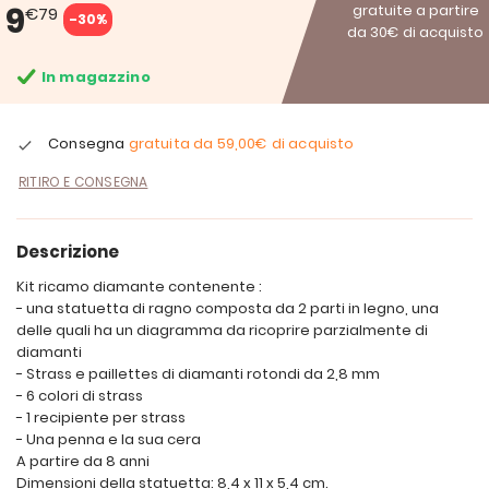
9
gratuite a partire
€79
-30%
da 30€ di acquisto
In magazzino
Consegna
gratuita da
59,00€
di acquisto
RITIRO E CONSEGNA
Descrizione
Kit ricamo diamante contenente :
- una statuetta di ragno composta da 2 parti in legno, una
delle quali ha un diagramma da ricoprire parzialmente di
diamanti
- Strass e paillettes di diamanti rotondi da 2,8 mm
- 6 colori di strass
- 1 recipiente per strass
- Una penna e la sua cera
A partire da 8 anni
Dimensioni della statuetta: 8,4 x 11 x 5,4 cm.