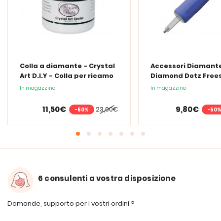
Colla a diamante - Crystal
Accessori Diamante
Art D.I.Y - Colla per ricamo
Diamond Dotz Frees
a diamante - 150 ml
Penna Ergo LED
In magazzino
In magazzino
11,50€
9,80€
23,00€
-50%
-50
6 consulenti a vostra disposizione
Domande, supporto per i vostri ordini ?