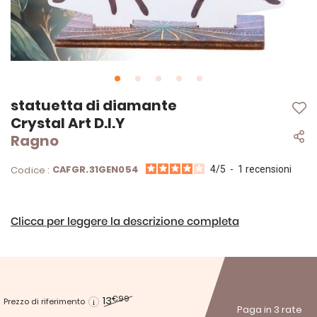
Vai
statuetta di diamante
all'inizio
Crystal Art D.I.Y
della
Ragno
galleria
di
immagini
CAFGR.31GEN054
Codice :
4
/
5
-
1
recensioni
Clicca per leggere la descrizione completa
13
€99
Prezzo di riferimento
Paga in 3 rate