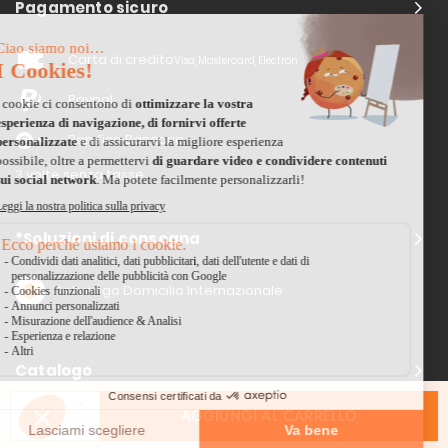
Pagamento sicuro
Carta di credito
Visa, Mastercard, Electron
Paypal
Bonifico Bancario
3 volte senza tasse
*Soluzioni di consegna
Delivengo Domicilio Internazionale
Catalogo
AGGIUNGI AL CARRELLO