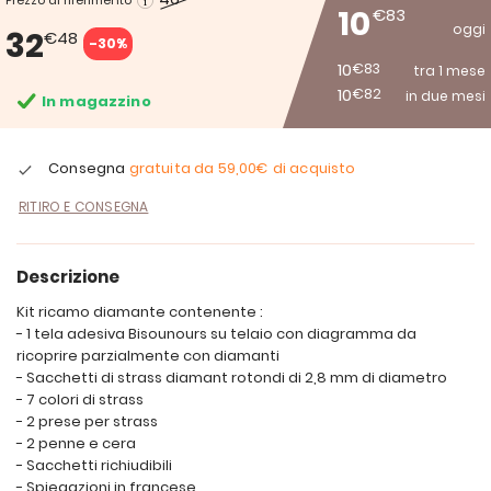
Prezzo di riferimento
10
€83
oggi
32
€48
-30%
10
€83
tra 1 mese
10
€82
in due mesi
In magazzino
Consegna
gratuita da
59,00€
di acquisto
RITIRO E CONSEGNA
Descrizione
Kit ricamo diamante contenente :
- 1 tela adesiva Bisounours su telaio con diagramma da
ricoprire parzialmente con diamanti
- Sacchetti di strass diamant rotondi di 2,8 mm di diametro
- 7 colori di strass
- 2 prese per strass
- 2 penne e cera
- Sacchetti richiudibili
- Spiegazioni in francese