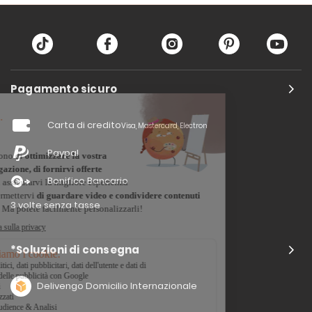
Pagamento sicuro
Carta di credito
Visa, Mastercard, Electron
Paypal
Bonifico Bancario
3 volte senza tasse
*Soluzioni di consegna
Delivengo Domicilio Internazionale