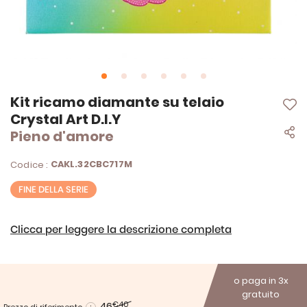
Vai
Kit ricamo diamante su telaio
all'inizio
Crystal Art D.I.Y
della
Pieno d'amore
galleria
di
immagini
CAKL.32CBC717M
Codice :
FINE DELLA SERIE
Clicca per leggere la descrizione completa
o paga in 3x
gratuito
46
€40