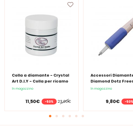
Colla a diamante - Crystal
Accessori Diamante
Art D.I.Y - Colla per ricamo
Diamond Dotz Frees
a diamante - 150 ml
Penna Ergo LED
In magazzino
In magazzino
11,50€
9,80€
23,00€
-50%
-50