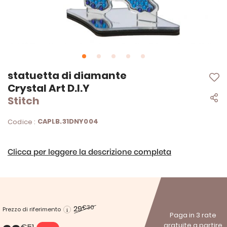
Vai
statuetta di diamante
all'inizio
Crystal Art D.I.Y
della
Stitch
galleria
di
immagini
CAPLB.31DNY004
Codice :
Clicca per leggere la descrizione completa
29
€30
Prezzo di riferimento
Paga in 3 rate
gratuite a partire
€51