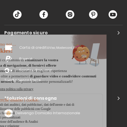
Pagamento sicuro
Carta di credito
Visa, Mastercard, Electron
Paypal
Bonifico Bancario
3 volte senza tasse
*Soluzioni di consegna
Delivengo Domicilio Internazionale