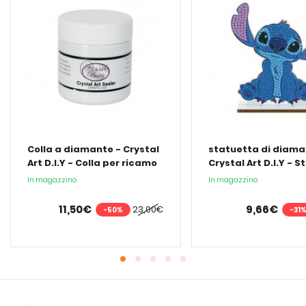
Colla a diamante - Crystal
statuetta di diama
Art D.I.Y - Colla per ricamo
Crystal Art D.I.Y - S
a diamante - 150 ml
In magazzino
In magazzino
11,50€
9,66€
23,00€
-50%
-31