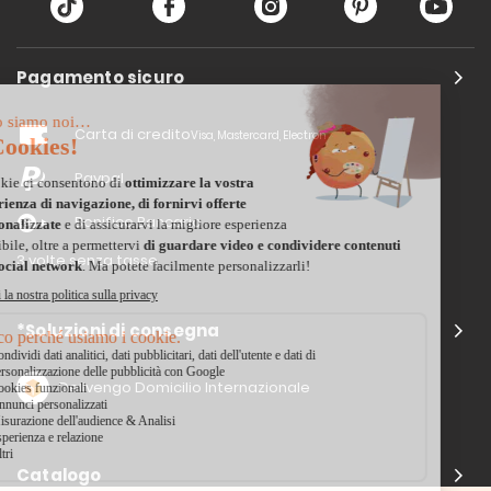
Pagamento sicuro
Carta di credito
Visa, Mastercard, Electron
Paypal
Bonifico Bancario
3 volte senza tasse
*Soluzioni di consegna
Delivengo Domicilio Internazionale
Catalogo