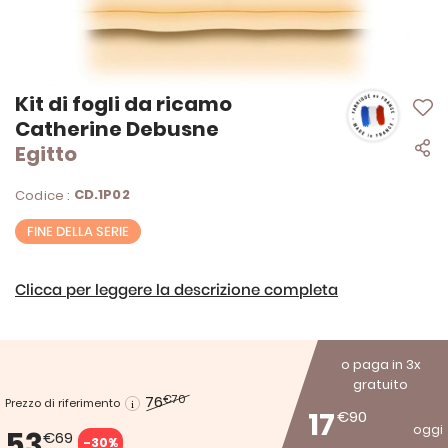
Vai
Kit di fogli da ricamo
all'inizio
Catherine Debusne
della
Egitto
galleria
di
immagini
CD.1P02
Codice :
FINE DELLA SERIE
Clicca per leggere la descrizione completa
o paga in 3x
gratuito
76
€70
Prezzo di riferimento
17
€90
oggi
53
€69
-30%