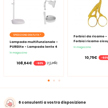
SPEDIZIONE GRATUITA *
Forbici da ricamo -
Forbici ricamo cic
Lampada multifunzionale -
PURElite - Lampada lente 4
In magazzino
in 1
In magazzino
10,75€
-50
108,64€
217,14€
-50%
6 consulenti a vostra disposizione