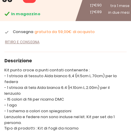
17
€90
tra 1 mese
17
€89
in due mesi
In magazzino
Consegna
gratuita da
59,00€
di acquisto
RITIRO E CONSEGNA
Descrizione
Kit punto croce a punti contati contenente :
- 1 striscia di tessuto Aïda bianco 6,4 (H.5cm L.70cm) per la
federa
- 1 striscia di tela Aïda bianca 6.4 (H.10cm L.2.00m) per il
lenzuolo
- 15 colori di fili per ricamo DMC
- 1 ago
- 1 schema a colori con spiegazioni
Lenzuola e federe non sono incluse nel kit. Kit per set da 1
persona.
Tipo di prodotti : Kit di fogli da ricamo