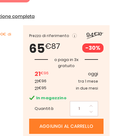
izione completa
€10
94
00€
di
Prezzo di riferimento
65
€87
-30%
o paga in 3x
gratuito
21
€96
oggi
21
€96
tra 1 mese
21
€95
in due mesi
In magazzino
Quantità
AGGIUNGI AL CARRELLO