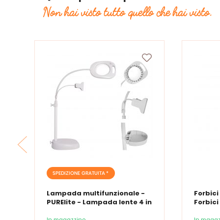
Non hai visto tutto quello che hai visto.
SPEDIZIONE GRATUITA *
Lampada multifunzionale -
Forbici
PURElite - Lampada lente 4 in
Forbici
1
In magazzino
In magaz