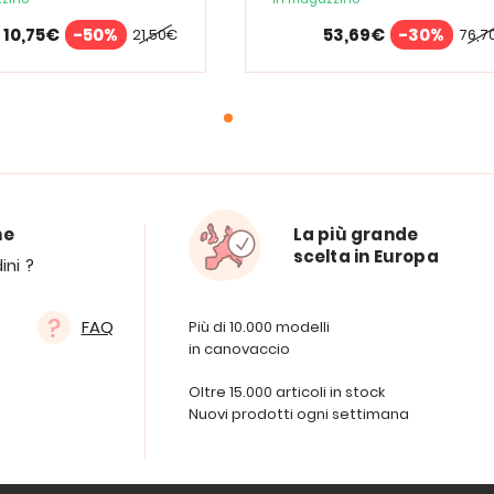
10,75€
-50%
53,69€
-30%
21,50€
76,7
ne
La più grande
scelta in Europa
ini ?
FAQ
Più di 10.000 modelli
in canovaccio
Oltre 15.000 articoli in stock
Nuovi prodotti ogni settimana