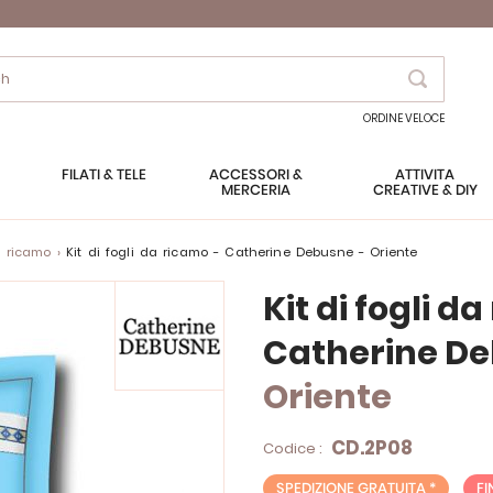
Search
ORDINE VELOCE
FILATI & TELE
ACCESSORI &
ATTIVITÀ
MERCERIA
CREATIVE & DIY
a ricamo
Kit di fogli da ricamo - Catherine Debusne - Oriente
Kit di fogli d
Catherine D
Oriente
CD.2P08
Codice :
SPEDIZIONE GRATUITA *
FI