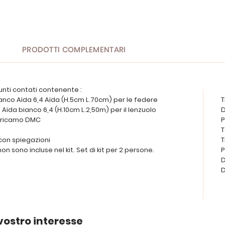
PRODOTTI COMPLEMENTARI
unti contati contenente :
bianco Aïda 6,4 Aïda (H.5cm L.70cm) per le federe
T
o Aïda bianco 6,4 (H.10cm L.2,50m) per il lenzuolo
D
da ricamo DMC
P
T
 con spiegazioni
T
n sono incluse nel kit. Set di kit per 2 persone.
P
D
D
vostro interesse