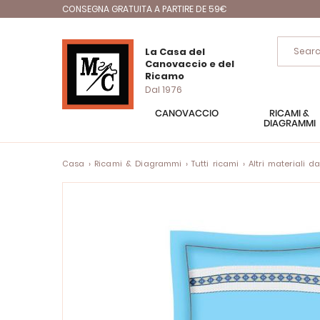
CONSEGNA GRATUITA A PARTIRE DE 59€
La Casa del
Canovaccio e del
Ricamo
Dal 1976
CANOVACCIO
RICAMI &
DIAGRAMMI
Casa
Ricami & Diagrammi
Tutti ricami
Altri materiali d
Vai
alla
fine
della
galleria
di
immagini