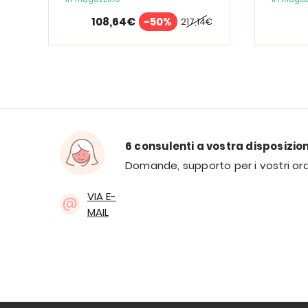
108,64€
-50%
217,14€
6 consulenti a vostra disposizio
Domande, supporto per i vostri ord
VIA E-
MAIL