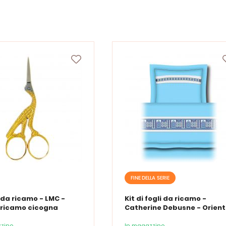
FINE DELLA SERIE
 da ricamo - LMC -
Kit di fogli da ricamo -
 ricamo cicogna
Catherine Debusne - Orient
zino
In magazzino