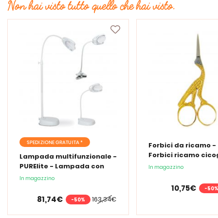
Non hai visto tutto quello che hai visto.
SPEDIZIONE GRATUITA *
Forbici da ricamo -
Forbici ricamo cic
Lampada multifunzionale -
PURElite - Lampada con
In magazzino
lente d'ingrandimento
In magazzino
PURElite Tri Spectrum
10,75€
-50
81,74€
163,34€
-50%