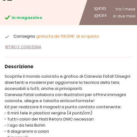
10
€83
tra 1 mese
10
€84
in due mesi
In magazzino
Consegna
gratuita da
59,00€
di acquisto
RITIRO E CONSEGNA
Descrizione
Scoprite il mondo colorato e grafico di Canevas Fatal! Disegni
divertenti e moderni per aggiornare la tecnica della tela,
accessibili a tutti, anche ai principianti.
Canevas Fatal collabora con illustratori per offrirvi immagini
colorate, allegre e talvolta anticonformiste!
Kit per realizzare 6 magneti a punto contato contenente:
- 6 mini tele in plastica vergine (4 punti/cm)
- Tutti i colori dei filati Retors DMC necessari
- 1 ago da tela Bohin
- 6 diagrammi a colori