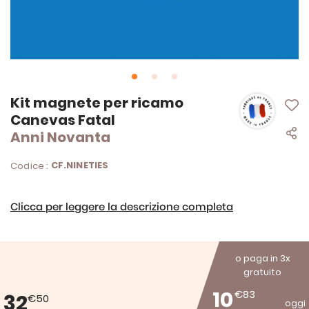
Vai
Kit magnete per ricamo
all'inizio
Canevas Fatal
della
Anni Novanta
galleria
di
immagini
CF.NINETIES
Codice :
Clicca per leggere la descrizione completa
o paga in 3x
gratuito
10
€83
32
€50
oggi