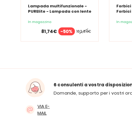
Lampada multifunzionale -
Forbici
PURElite - Lampada con lente
Forbici
d'ingrandimento PURElite Tri
Spectrum
In magazzino
In magaz
81,74€
-50%
163,34€
6 consulenti a vostra disposizio
Domande, supporto per i vostri ord
VIA E-
MAIL