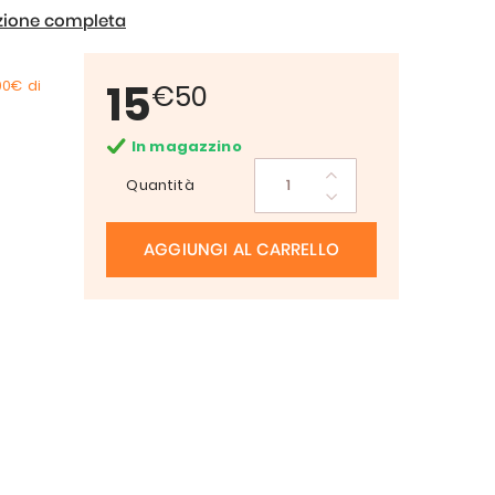
izione completa
15
00€
di
€50
In magazzino
Quantità
AGGIUNGI AL CARRELLO