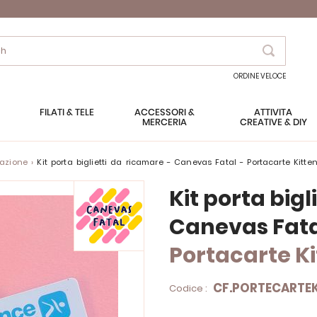
Search
ORDINE VELOCE
FILATI & TELE
ACCESSORI &
ATTIVITÀ
MERCERIA
CREATIVE & DIY
azione
Kit porta biglietti da ricamare - Canevas Fatal - Portacarte Kitte
Kit porta big
Canevas Fat
Portacarte Ki
CF.PORTECARTE
Codice :