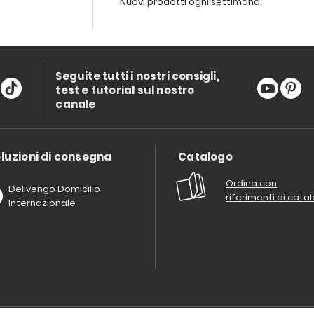
Nuovi prodotti ogni settimana
Seguite tutti i nostri consigli,
test e tutorial sul nostro
canale
luzioni di consegna
Catalogo
Ordina con
Delivengo Domicilio
riferimenti di cata
Internazionale