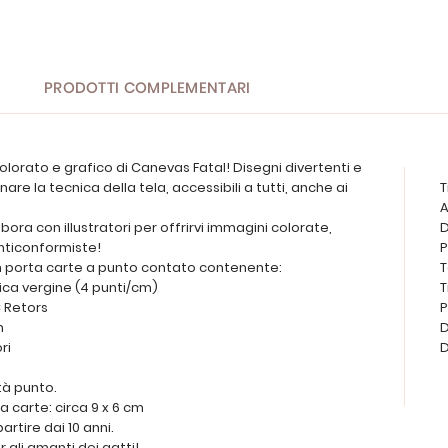
PRODOTTI COMPLEMENTARI
olorato e grafico di Canevas Fatal! Disegni divertenti e
re la tecnica della tela, accessibili a tutti, anche ai
T
A
ora con illustratori per offrirvi immagini colorate,
D
anticonformiste!
P
un porta carte a punto contato contenente:
T
stica vergine (4 punti/cm)
T
C Retors
P
n
D
ri
D
tà punto.
a carte: circa 9 x 6 cm
artire dai 10 anni.
 gli amanti dei gatti!