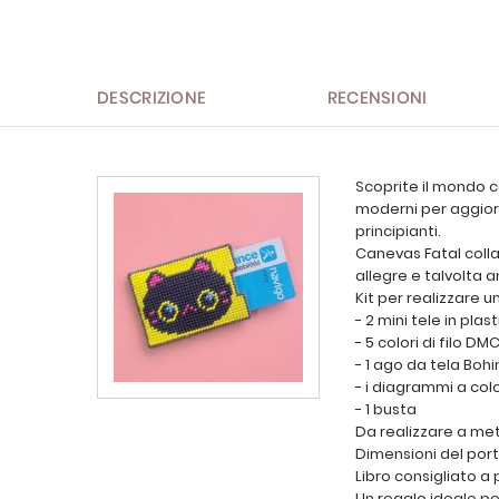
all'inizio
della
galleria
di
immagini
DESCRIZIONE
RECENSIONI
Scoprite il mondo c
moderni per aggiorna
principianti.
Canevas Fatal collab
allegre e talvolta 
Kit per realizzare 
- 2 mini tele in pla
- 5 colori di filo DM
- 1 ago da tela Bohi
- i diagrammi a colo
- 1 busta
Da realizzare a me
Dimensioni del port
Libro consigliato a p
Un regalo ideale per