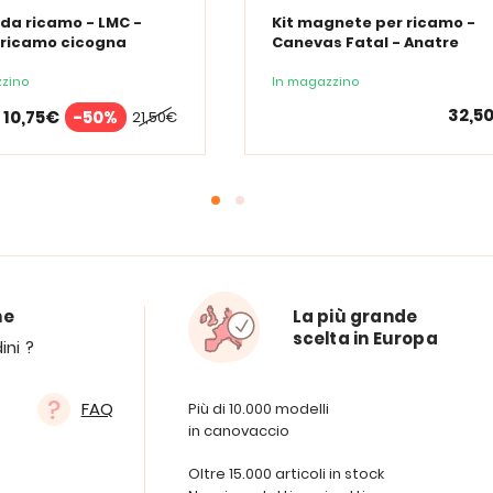
 da ricamo - LMC -
Kit magnete per ricamo -
 ricamo cicogna
Canevas Fatal - Anatre
zino
In magazzino
32,5
10,75€
-50%
21,50€
ne
La più grande
scelta in Europa
ini ?
FAQ
Più di 10.000 modelli
in canovaccio
Oltre 15.000 articoli in stock