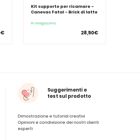
Kit supporto per ricamare -
Kit ma
Canevas Fatal - Brick di latte
Caneva
alla fragola
In magazzino
In maga
0€
28,50€
Suggerimenti e
test sul prodotto
Dimostrazione e tutorial creativi
Opinioni e condivisione dei nostri clienti
esperti