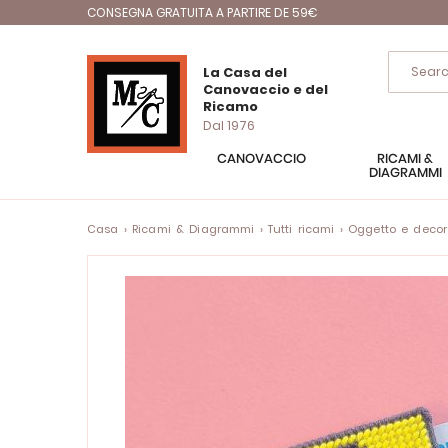
CONSEGNA GRATUITA A PARTIRE DE 59€
La Casa del
Canovaccio e del
Ricamo
Dal 1976
CANOVACCIO
RICAMI &
DIAGRAMMI
Casa
Ricami & Diagrammi
Tutti ricami
Oggetto e decor
Vai
alla
fine
della
galleria
di
immagini