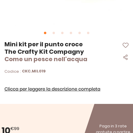
Vai
Mini kit per il punto croce
all'inizio
The Crafty Kit Compagny
della
Come un pesce nell'acqua
galleria
di
immagini
CKC.MIL019
Codice :
Clicca per leggere la descrizione completa
Paga in 3 rate
10
€99
gratuite a partire