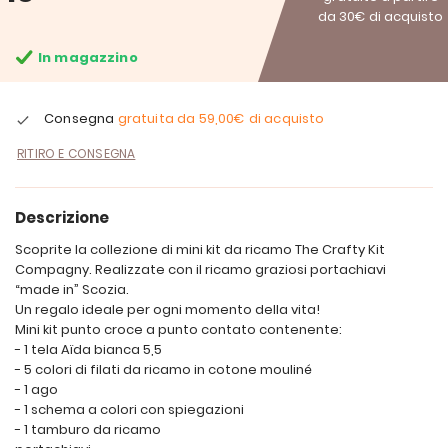
da 30€ di acquisto
In magazzino
Consegna
gratuita da
59,00€
di acquisto
RITIRO E CONSEGNA
Descrizione
Scoprite la collezione di mini kit da ricamo The Crafty Kit
Compagny. Realizzate con il ricamo graziosi portachiavi
“made in” Scozia.
Un regalo ideale per ogni momento della vita!
Mini kit punto croce a punto contato contenente:
- 1 tela Aïda bianca 5,5
- 5 colori di filati da ricamo in cotone mouliné
- 1 ago
- 1 schema a colori con spiegazioni
- 1 tamburo da ricamo