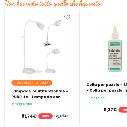
Non hai visto tutto quello che hai visto.
SPEDIZIONE GRATUITA *
Colla per puzzle - 
- Colla per puzzle i
Lampada multifunzionale -
PURElite - Lampada con
In magazzino
lente d'ingrandimento
In magazzino
PURElite Tri Spectrum
6,37€
-3
81,74€
163,34€
-50%