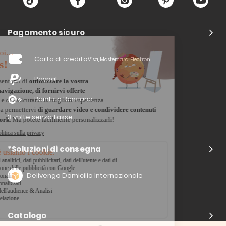
Pagamento sicuro
Carta di credito
Visa, Mastercard, Electron
Paypal
Bonifico Bancario
3 volte senza tasse
*Soluzioni di consegna
Delivengo Domicilio Internazionale
Catalogo