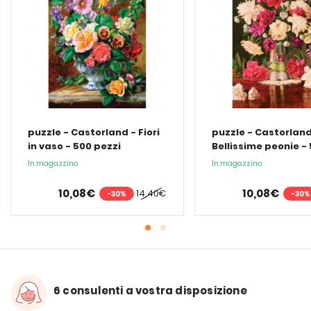
puzzle - Castorland - Fiori
puzzle - Castorland
in vaso - 500 pezzi
Bellissime peonie -
pezzi
In magazzino
In magazzino
10,08€
10,08€
14,40€
-30%
-30%
6 consulenti a vostra disposizione