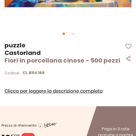
Vai
puzzle
all'inizio
Castorland
della
Fiori in porcellana cinese - 500 pezzi
galleria
di
immagini
CL.B54169
Codice :
Clicca per leggere la descrizione completa
14
€40
Prezzo di riferimento
Paga in 3 rate
gratuite a partire
€08