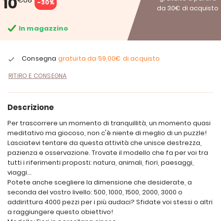
10
-30%
da 30€ di acquisto
In magazzino
Consegna
gratuita da
59,00€
di acquisto
RITIRO E CONSEGNA
Descrizione
Per trascorrere un momento di tranquillità, un momento quasi
meditativo ma giocoso, non c'è niente di meglio di un puzzle!
Lasciatevi tentare da questa attività che unisce destrezza,
pazienza e osservazione. Trovate il modello che fa per voi tra
tutti i riferimenti proposti: natura, animali, fiori, paesaggi,
viaggi...
Potete anche scegliere la dimensione che desiderate, a
seconda del vostro livello: 500, 1000, 1500, 2000, 3000 o
addirittura 4000 pezzi per i più audaci? Sfidate voi stessi o altri
a raggiungere questo obiettivo!