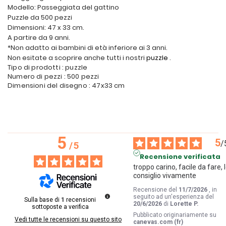
Modello: Passeggiata del gattino
Puzzle da 500 pezzi
Dimensioni: 47 x 33 cm.
A partire da 9 anni.
*Non adatto ai bambini di età inferiore ai 3 anni.
Non esitate a scoprire anche tutti i nostri
puzzle
.
Tipo di prodotti : puzzle
Numero di pezzi : 500 pezzi
Dimensioni del disegno : 47x33 cm
5
5
/
/
5
Recensione verificata
troppo carino, facile da fare, l
consiglio vivamente
Recensione del
11/7/2026
, in
seguito ad un'esperienza del
Sulla base di
1
recensioni
20/6/2026
di
Lorette P.
sottoposte a verifica
Pubblicato originariamente su
Vedi tutte le recensioni su questo sito
canevas.com (fr)