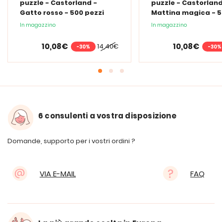
puzzle - Castorland -
puzzle - Castorland
Gatto rosso - 500 pezzi
Mattina magica - 
pezzi
In magazzino
In magazzino
10,08€
10,08€
14,40€
-30%
-30%
6 consulenti a vostra disposizione
Domande, supporto per i vostri ordini ?
VIA E-MAIL
FAQ