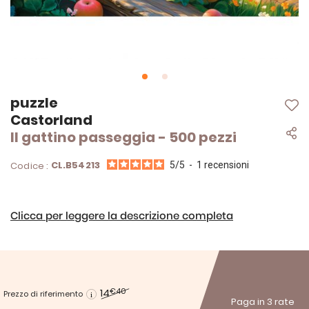
Vai
puzzle
all'inizio
Castorland
della
Il gattino passeggia - 500 pezzi
galleria
di
immagini
CL.B54213
Codice :
5
/
5
-
1
recensioni
Clicca per leggere la descrizione completa
14
€40
Prezzo di riferimento
Paga in 3 rate