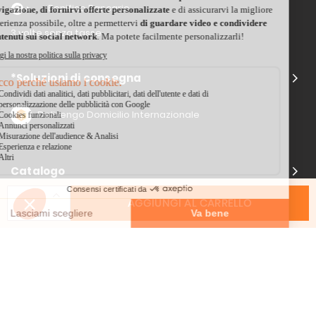
Bonifico Bancario
3 volte senza tasse
*Soluzioni di consegna
Delivengo Domicilio Internazionale
Catalogo
AGGIUNGI AL CARRELLO
Chi siamo?
I nostri impegni
Condizioni delle offerta
Avviso legale
CGV
Informazioni di contatto