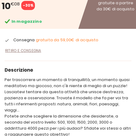
10
gratuite a partire
€08
-30%
da 30€ di acquisto
In magazzino
Consegna
gratuita da
59,00€
di acquisto
RITIRO E CONSEGNA
Descrizione
Per trascorrere un momento di tranquillità, un momento quasi
meditativo ma giocoso, non c'è niente di meglio di un puzzle!
Lasciatevi tentare da questa attività che unisce destrezza,
pazienza e osservazione. Trovate il modello che fa per voi tra
tutti i riferimenti proposti: natura, animali, fiori, paesaggi,
viaggi...
Potete anche scegliere la dimensione che desiderate, a
seconda del vostro livello: 500, 1000, 1500, 2000, 3000 o
addirittura 4000 pezzi per i più audaci? Sfidate voi stessi o altri
a raggiungere questo obiettivo!