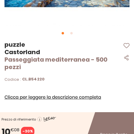
Vai
puzzle
all'inizio
Castorland
della
Passeggiata mediterranea - 500
galleria
di
pezzi
immagini
CL.B54220
Codice :
Clicca per leggere la descrizione completa
14
€40
Prezzo di riferimento
10
€08
-30%