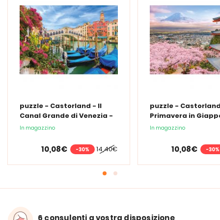
puzzle - Castorland - Il
puzzle - Castorland
Canal Grande di Venezia -
Primavera in Giapp
500 pezzi
500 pezzi
In magazzino
In magazzino
10,08€
10,08€
14,40€
-30%
-30%
6 consulenti a vostra disposizione