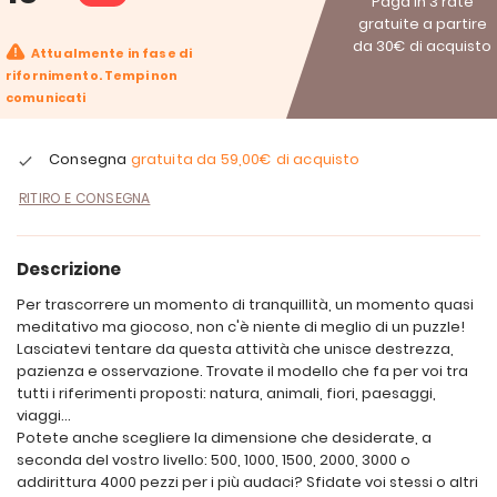
Paga in 3 rate
gratuite a partire
da 30€ di acquisto
Attualmente in fase di
rifornimento. Tempi non
comunicati
Consegna
gratuita da
59,00€
di acquisto
RITIRO E CONSEGNA
Descrizione
Per trascorrere un momento di tranquillità, un momento quasi
meditativo ma giocoso, non c'è niente di meglio di un puzzle!
Lasciatevi tentare da questa attività che unisce destrezza,
pazienza e osservazione. Trovate il modello che fa per voi tra
tutti i riferimenti proposti: natura, animali, fiori, paesaggi,
viaggi...
Potete anche scegliere la dimensione che desiderate, a
seconda del vostro livello: 500, 1000, 1500, 2000, 3000 o
addirittura 4000 pezzi per i più audaci? Sfidate voi stessi o altri