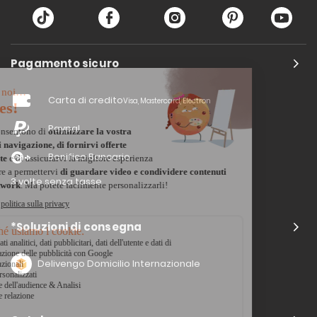
Pagamento sicuro
Carta di credito
Visa, Mastercard, Electron
Paypal
Bonifico Bancario
3 volte senza tasse
*Soluzioni di consegna
Delivengo Domicilio Internazionale