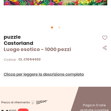
Vai
puzzle
all'inizio
Castorland
della
Luogo esotico - 1000 pezzi
galleria
di
immagini
CL.C1054032
Codice :
Clicca per leggere la descrizione completa
20
€00
Prezzo di riferimento
Paga in 3 rate
gratuite a partire
€00