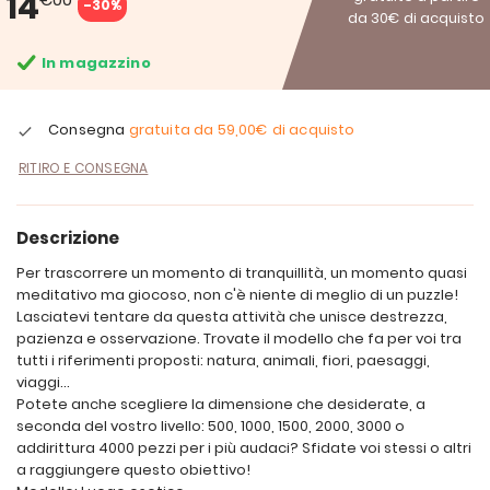
14
-30%
da 30€ di acquisto
In magazzino
Consegna
gratuita da
59,00€
di acquisto
RITIRO E CONSEGNA
Descrizione
Per trascorrere un momento di tranquillità, un momento quasi
meditativo ma giocoso, non c'è niente di meglio di un puzzle!
Lasciatevi tentare da questa attività che unisce destrezza,
pazienza e osservazione. Trovate il modello che fa per voi tra
tutti i riferimenti proposti: natura, animali, fiori, paesaggi,
viaggi...
Potete anche scegliere la dimensione che desiderate, a
seconda del vostro livello: 500, 1000, 1500, 2000, 3000 o
addirittura 4000 pezzi per i più audaci? Sfidate voi stessi o altri
a raggiungere questo obiettivo!