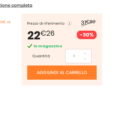
izione completa
€80
31
00€
di
Prezzo di riferimento
22
€26
-30%
In magazzino
Quantità
AGGIUNGI AL CARRELLO