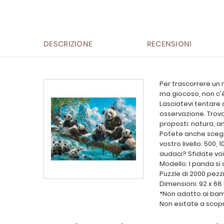
all'inizio
della
galleria
di
immagini
DESCRIZIONE
RECENSIONI
Per trascorrere un
ma giocoso, non c'è
Lasciatevi tentare 
osservazione. Trovat
proposti: natura, ani
Potete anche scegl
vostro livello: 500, 
audaci? Sfidate voi
Modello: I panda si 
Puzzle di 2000 pezz
Dimensioni: 92 x 68
*Non adatto ai bambi
Non esitate a scopri