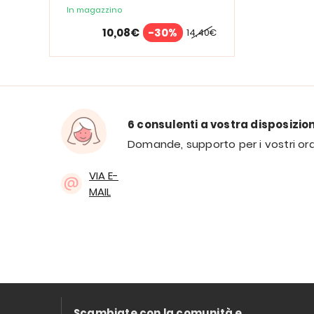
In magazzino
10,08€
-30%
14,40€
6 consulenti a vostra disposizio
Domande, supporto per i vostri ord
VIA E-
MAIL
Scambiate con la comunità e