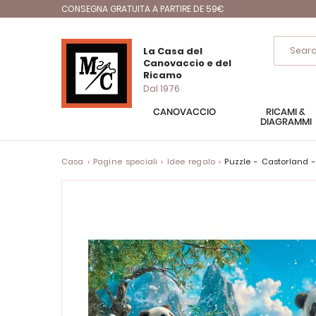
CONSEGNA GRATUITA A PARTIRE DE 59€
La Casa del
Canovaccio e del
Ricamo
Dal 1976
CANOVACCIO
RICAMI &
DIAGRAMMI
Casa
Pagine speciali
Idee regalo
puzzle - Castorland 
Vai
alla
fine
della
galleria
di
immagini