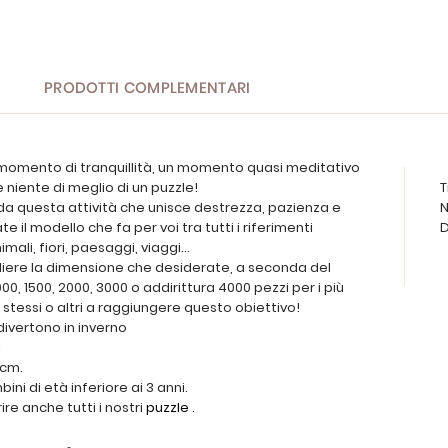
PRODOTTI COMPLEMENTARI
 momento di tranquillità, un momento quasi meditativo
 niente di meglio di un puzzle!
T
da questa attività che unisce destrezza, pazienza e
N
e il modello che fa per voi tra tutti i riferimenti
D
mali, fiori, paesaggi, viaggi...
iere la dimensione che desiderate, a seconda del
1000, 1500, 2000, 3000 o addirittura 4000 pezzi per i più
 stessi o altri a raggiungere questo obiettivo!
divertono in inverno
i
 cm.
ni di età inferiore ai 3 anni.
re anche tutti i nostri
puzzle
.