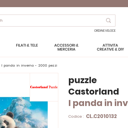
Search
ORDINE VELOCE
FILATI & TELE
ACCESSORI &
ATTIVITÀ
MERCERIA
CREATIVE & DIY
- I panda in inverno - 2000 pezzi
puzzle
Castorland
I panda in in
CL.C2010132
Codice :