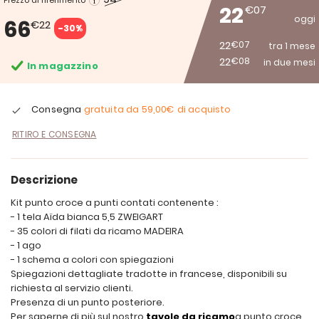
Prezzo di riferimento
22
€07
oggi
66
€22
-30%
22
€07
tra 1 mese
22
€08
in due mesi
In magazzino
Consegna
gratuita da
59,00€
di acquisto
RITIRO E CONSEGNA
Descrizione
Kit punto croce a punti contati contenente :
- 1 tela Aïda bianca 5,5 ZWEIGART
- 35 colori di filati da ricamo MADEIRA
- 1 ago
- 1 schema a colori con spiegazioni
Spiegazioni dettagliate tradotte in francese, disponibili su
richiesta al servizio clienti.
Presenza di un punto posteriore.
Per saperne di più sul nostro
tavole da ricamo
a punto croce