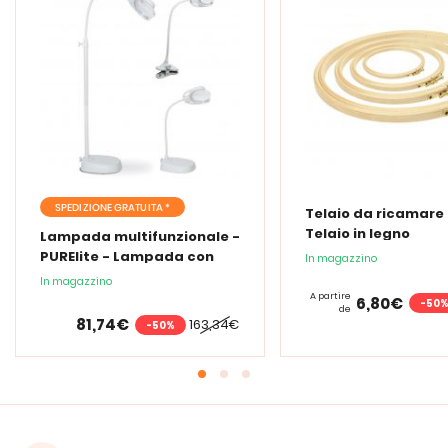
SPEDIZIONE GRATUITA *
Telaio da ricamare 
Telaio in legno
Lampada multifunzionale -
PURElite - Lampada con
In magazzino
lente d'ingrandimento
In magazzino
PURElite Tri Spectrum
A partire
6,80€
-50
de
81,74€
163,34€
-50%