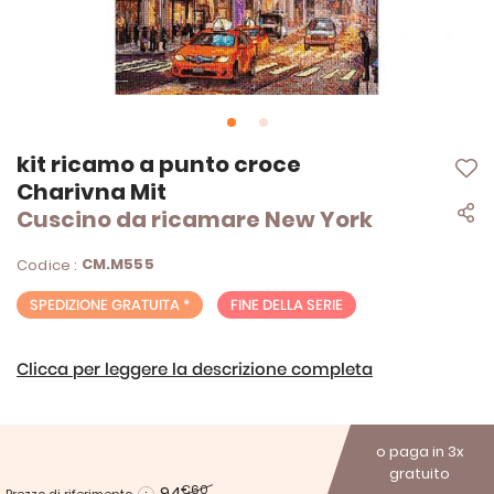
Vai
kit ricamo a punto croce
all'inizio
Charivna Mit
della
Cuscino da ricamare New York
galleria
di
immagini
CM.M555
Codice :
SPEDIZIONE GRATUITA *
FINE DELLA SERIE
Clicca per leggere la descrizione completa
o paga in 3x
gratuito
94
€60