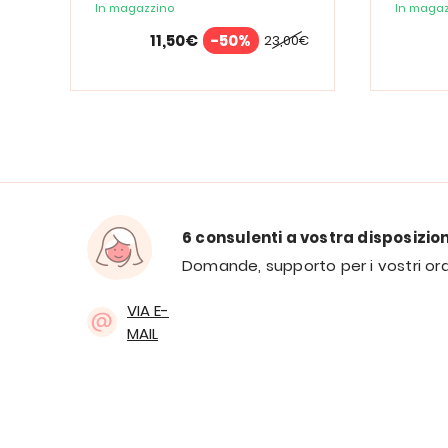
In magazzino
In magaz
11,50€
-50%
23,00€
6 consulenti a vostra disposizio
Domande, supporto per i vostri ord
VIA E-
MAIL