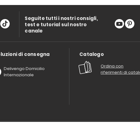
Seguite tutti i nostri consigli,
test e tutorial sul nostro
canale
luzioni di consegna
Catalogo
Ordina con
Delivengo Domicilio
riferimenti di cata
Internazionale
Chi siamo?
I nostri impegni
Condizioni delle offerta