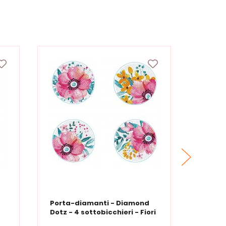
Porta-diamanti - Diamond
Porta-
Dotz - 4 sottobicchieri - Fiori
Dotz - 
moderni
frutti