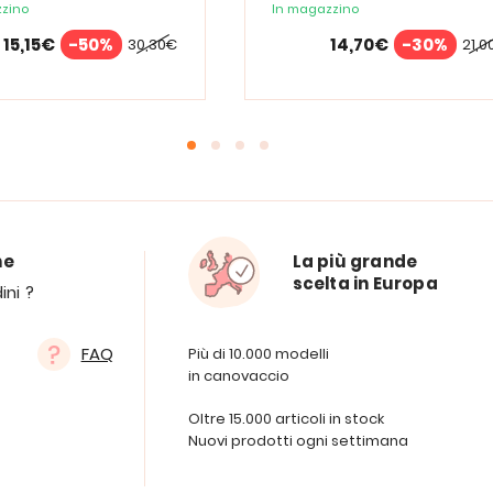
zino
In magazzino
15,15€
-50%
14,70€
-30%
30,30€
21,0
ne
La più grande
scelta in Europa
ini ?
FAQ
Più di 10.000 modelli
in canovaccio
Oltre 15.000 articoli in stock
Nuovi prodotti ogni settimana