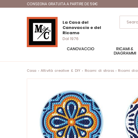
CONSEGNA GRATUITA A PARTIRE DE 59€
La Casa del
Canovaccio e del
Ricamo
Dal 1976
CANOVACCIO
RICAMI &
DIAGRAMMI
Casa
Attività creative & DIY
Ricami di strass
Ricami di
Vai
alla
fine
della
galleria
di
immagini