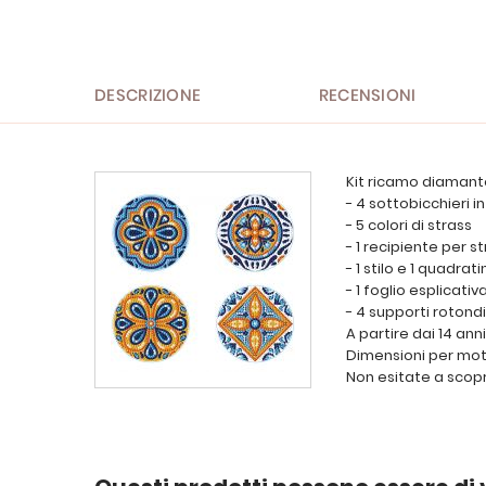
all'inizio
della
galleria
di
immagini
DESCRIZIONE
RECENSIONI
Kit ricamo diamant
- 4 sottobicchieri 
- 5 colori di strass
- 1 recipiente per s
- 1 stilo e 1 quadra
- 1 foglio esplicativ
- 4 supporti rotondi
A partire dai 14 anni
Dimensioni per moti
Non esitate a scopri