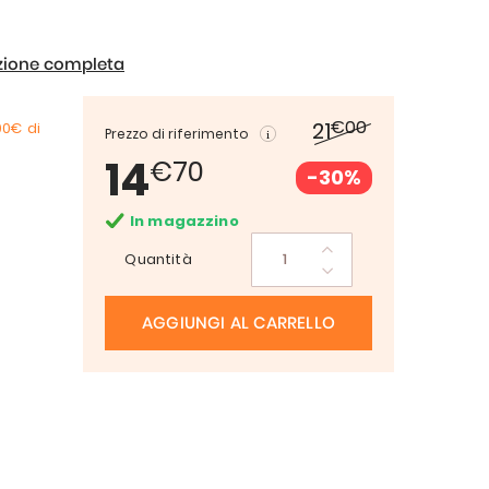
izione completa
€00
21
00€
di
Prezzo di riferimento
14
€70
-30%
In magazzino
Quantità
AGGIUNGI AL CARRELLO