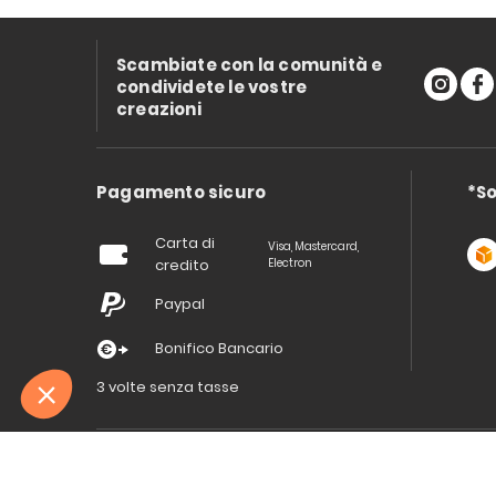
Scambiate con la comunità e
condividete le vostre
creazioni
Pagamento sicuro
*So
Carta di
Visa, Mastercard,
credito
Electron
Paypal
Bonifico Bancario
3 volte senza tasse