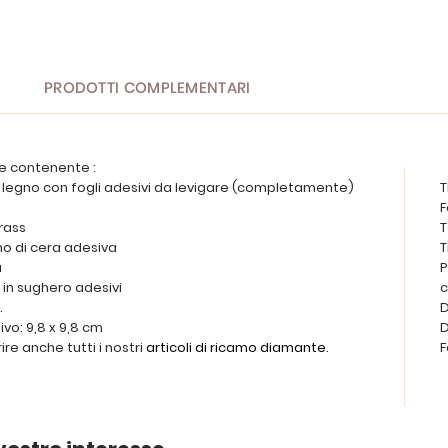
PRODOTTI COMPLEMENTARI
e contenente :
in legno con fogli adesivi da levigare (completamente)
T
F
trass
T
tino di cera adesiva
T
a
P
 in sughero adesivi
.
D
vo: 9,8 x 9,8 cm
D
re anche tutti i nostri
articoli di ricamo diamante
.
F