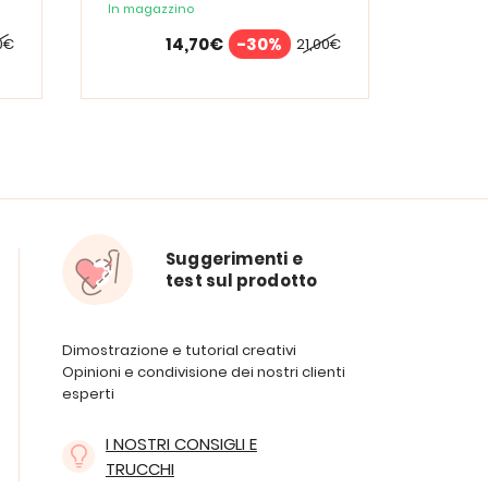
In magazzino
In maga
14,70€
-30%
0€
21,00€
Suggerimenti e
test sul prodotto
Dimostrazione e tutorial creativi
Opinioni e condivisione dei nostri clienti
esperti
I NOSTRI CONSIGLI E
TRUCCHI