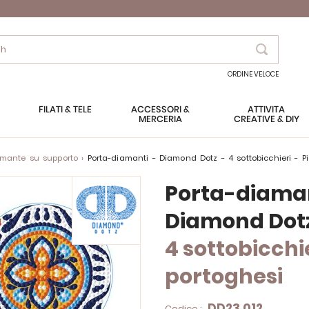
Search
ORDINE VELOCE
FILATI & TELE
ACCESSORI &
ATTIVITÀ
MERCERIA
CREATIVE & DIY
amante su supporto
Porta-diamanti - Diamond Dotz - 4 sottobicchieri - Pi
Porta-diama
Diamond Dot
4 sottobicchie
portoghesi
DD23.012
Codice :