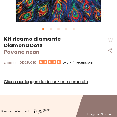
Vai
Kit ricamo diamante
all'inizio
Diamond Dotz
della
Pavone neon
galleria
di
immagini
DD25.010
Codice :
5
/
5
-
1
recensioni
Clicca per leggere la descrizione completa
39
€30
Prezzo di riferimento
Paga in 3 rate