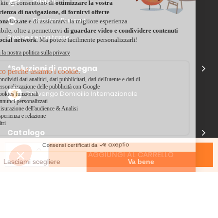
Paypal
Bonifico Bancario
3 volte senza tasse
*Soluzioni di consegna
Delivengo Domicilio Internazionale
Catalogo
AGGIUNGI AL CARRELLO
Chi siamo?
I nostri impegni
Condizioni delle offerta