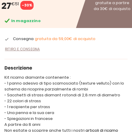
27
gratuite a partire
€51
-30%
da 30€ di acquisto
In magazzino
Consegna
gratuita da
59,00€
di acquisto
RITIRO E CONSEGNA
Descrizione
Kit ricamo diamante contenente :
- 1 panno adesivo di tipo scamosciato (texture velluto) con lo
schema da ricoprire parzialmente di rombi
- Sacchetti di strass diamant rotondi di 2,8 mm di diametro
- 22 colori di strass
- 1 recipiente per strass
- Una penna e la sua cera
- Spiegazioni in francese
A partire da 8 anni
Non esitate a scoprire anche tutti i nostri
articoli di ricamo