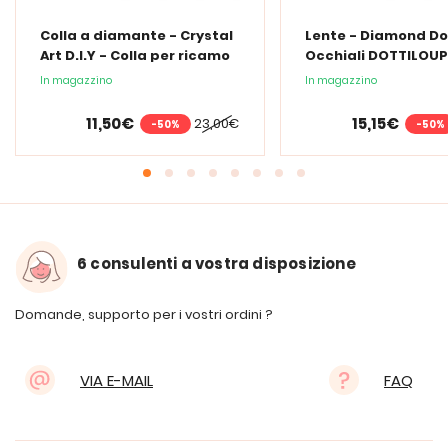
Colla a diamante - Crystal
Lente - Diamond Do
Art D.I.Y - Colla per ricamo
Occhiali DOTTILOUP
a diamante - 150 ml
In magazzino
In magazzino
11,50€
15,15€
23,00€
-50%
-50%
6 consulenti a vostra disposizione
Domande, supporto per i vostri ordini ?
VIA E-MAIL
FAQ