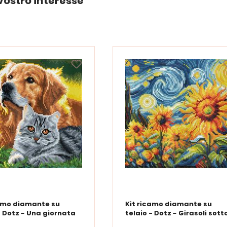
vostro interesse
camo diamante su
Kit ricamo diamante su
- Dotz - Una giornata
telaio - Dotz - Girasoli sott
ta
un cielo stellato