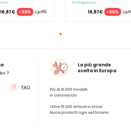
zino
In magazzino
16,87€
-30%
16,87€
-30%
24,10€
24,1
ne
La più grande
scelta in Europa
ini ?
FAQ
Più di 10.000 modelli
in canovaccio
Oltre 15.000 articoli in stock
Nuovi prodotti ogni settimana