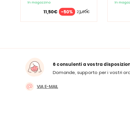
In magazzino
In magaz
11,50€
-50%
23,00€
6 consulenti a vostra disposizio
Domande, supporto per i vostri ord
VIA E-MAIL