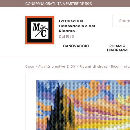
CONSEGNA GRATUITA A PARTIRE DE 59€
La Casa del
Canovaccio e del
Ricamo
Dal 1976
CANOVACCIO
RICAMI &
DIAGRAMMI
Casa
Attività creative & DIY
Ricami di strass
Ricami di
Vai
alla
fine
della
galleria
di
immagini