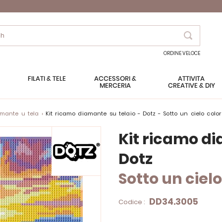
Search
ORDINE VELOCE
FILATI & TELE
ACCESSORI &
ATTIVITÀ
MERCERIA
CREATIVE & DIY
amante u tela
Kit ricamo diamante su telaio - Dotz - Sotto un cielo colo
Kit ricamo di
Dotz
Sotto un ciel
DD34.3005
Codice :