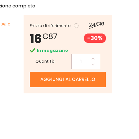
izione completa
€10
24
00€
di
Prezzo di riferimento
16
€87
-30%
In magazzino
Quantità
AGGIUNGI AL CARRELLO