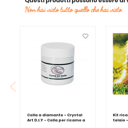
Questi prodotti possono essere di 
Non hai visto tutto quello che hai visto.
Colla a diamante - Crystal
Kit ri
Art D.I.Y - Colla per ricamo a
telaio 
diamante - 150 ml
perfet