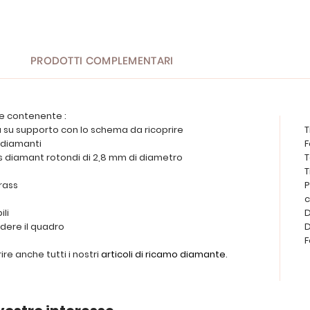
PRODOTTI COMPLEMENTARI
e contenente :
a su supporto con lo schema da ricoprire
T
diamanti
F
ss diamant rotondi di 2,8 mm di diametro
T
T
trass
P
ili
D
dere il quadro
D
F
re anche tutti i nostri
articoli di ricamo diamante
.