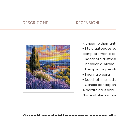
all'inizio
della
galleria
di
immagini
DESCRIZIONE
RECENSIONI
Kit ricamo diamant
- 1 tela autoadesiv
completamente di 
- Sacchetti di stra
- 27 colori di strass
- 1 recipiente per s
- 1 penna e cera
- Sacchetti richiudib
- Gancio per appen
A partire da 8 anni
Non esitate a scopri