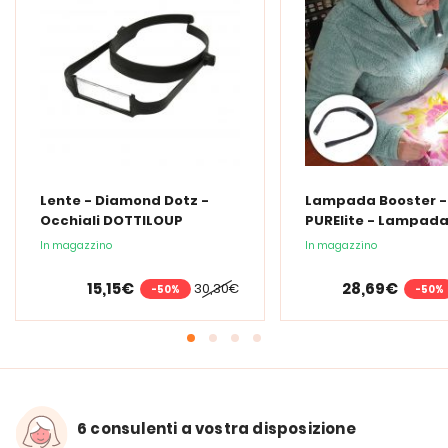
Lente - Diamond Dotz -
Lampada Booster -
Occhiali DOTTILOUP
PURElite - Lampad
collo ricaricabile
In magazzino
In magazzino
15,15€
28,69€
30,30€
-50%
-50%
6 consulenti a vostra disposizione