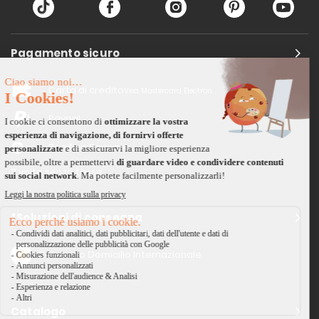
Pagamento sicuro
Carta di credito
Visa, Mastercard, Electron
Paypal
Bonifico Bancario
3 volte senza tasse
*Soluzioni di consegna
Delivengo Domicilio Internazionale
Catalogo