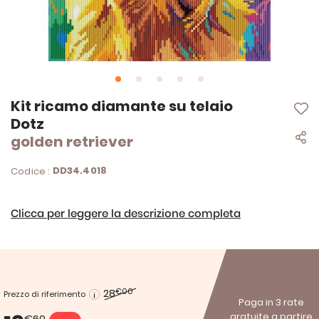
Vai
Kit ricamo diamante su telaio
all'inizio
Dotz
della
golden retriever
galleria
di
immagini
DD34.4018
Codice :
Clicca per leggere la descrizione completa
28
€00
Prezzo di riferimento
Paga in 3 rate
gratuite a partire
€60