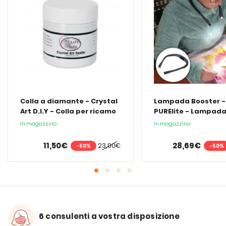
Colla a diamante - Crystal
Lampada Booster -
Art D.I.Y - Colla per ricamo
PURElite - Lampad
a diamante - 150 ml
collo ricaricabile
In magazzino
In magazzino
11,50€
28,69€
23,00€
-50%
-50%
6 consulenti a vostra disposizione