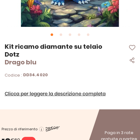
Vai
Kit ricamo diamante su telaio
all'inizio
Dotz
della
Drago blu
galleria
di
immagini
DD34.4020
Codice :
Clicca per leggere la descrizione completa
28
€00
Prezzo di riferimento
Paga in 3 rate
gratuite a partire
€60