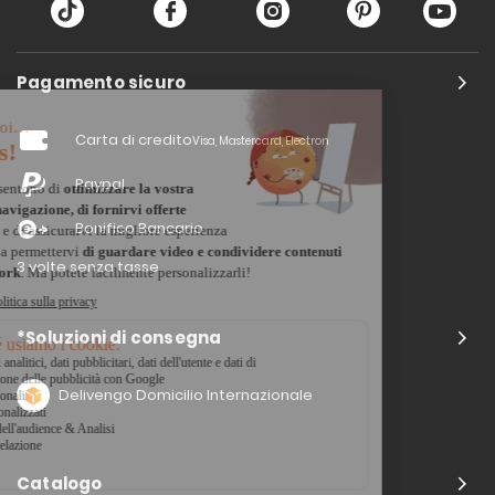
Pagamento sicuro
Carta di credito
Visa, Mastercard, Electron
Paypal
Bonifico Bancario
3 volte senza tasse
*Soluzioni di consegna
Delivengo Domicilio Internazionale
Catalogo