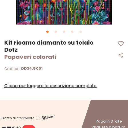
Vai
Kit ricamo diamante su telaio
all'inizio
Dotz
della
Papaveri colorati
galleria
di
immagini
DD34.5001
Codice :
Clicca per leggere la descrizione completa
36
€40
Prezzo di riferimento
Paga in 3 rate
gratuite a partire
€48