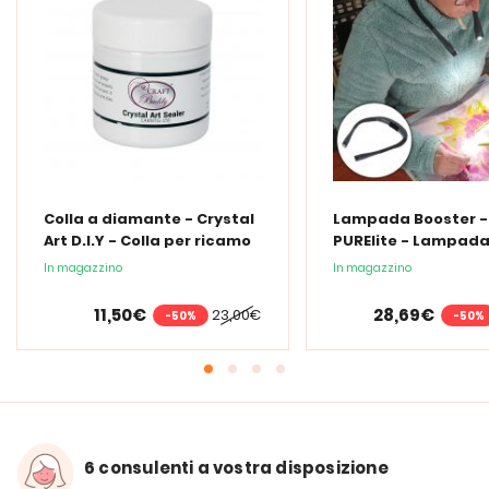
Colla a diamante - Crystal
Lampada Booster -
Art D.I.Y - Colla per ricamo
PURElite - Lampad
a diamante - 150 ml
collo ricaricabile
In magazzino
In magazzino
11,50€
28,69€
23,00€
-50%
-50%
6 consulenti a vostra disposizione