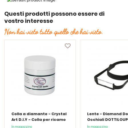
Questi prodotti possono essere di
vostro interesse
Non hai visto tutto quello che hai visto.
Colla a diamante - Crystal
Lente - Diamond Do
Art D.I.Y - Colla per ricamo
Occhiali DOTTILOUP
a diamante - 150 ml
In magazzino
In magazzino