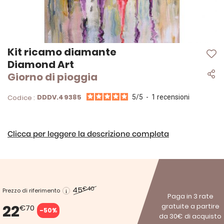
Vai
Kit ricamo diamante
all'inizio
Diamond Art
della
Giorno di pioggia
galleria
di
immagini
DDDV.49385
Codice :
5
/
5
-
1
recensioni
Clicca per leggere la descrizione completa
45
€40
Prezzo di riferimento
Paga in 3 rate
22
gratuite a partire
€70
-50%
da 30€ di acquisto