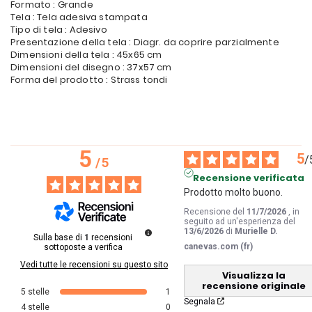
Formato : Grande
Tela : Tela adesiva stampata
Tipo di tela : Adesivo
Presentazione della tela : Diagr. da coprire parzialmente
Dimensioni della tela : 45x65 cm
Dimensioni del disegno : 37x57 cm
Forma del prodotto : Strass tondi
5
5
/
/
5
Recensione verificata
Prodotto molto buono.
Recensione del
11/7/2026
, in
seguito ad un'esperienza del
13/6/2026
di
Murielle D.
Sulla base di
1
recensioni
canevas.com (fr)
sottoposte a verifica
Vedi tutte le recensioni su questo sito
Visualizza la
recensione originale
5
stelle
1
Segnala
4
stelle
0