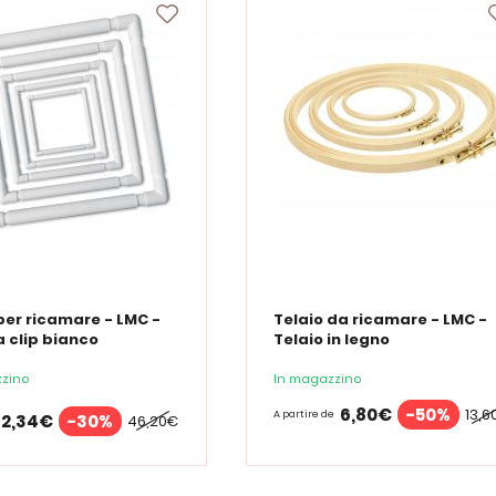
per ricamare - LMC -
Telaio da ricamare - LMC -
a clip bianco
Telaio in legno
zino
In magazzino
6,80€
-50%
13,6
A partire de
32,34€
-30%
46,20€