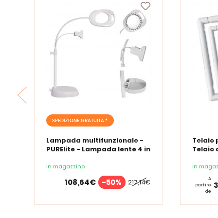
SPEDIZIONE GRATUITA *
Lampada multifunzionale -
Telaio 
PURElite - Lampada lente 4 in
Telaio 
1
In magazzino
In magaz
A
108,64€
-50%
217,14€
partire
de