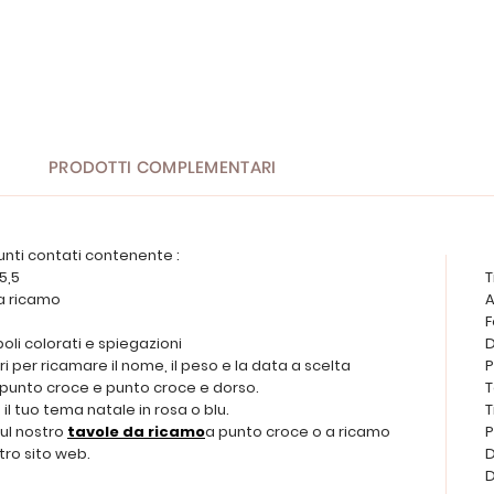
PRODOTTI COMPLEMENTARI
unti contati contenente :
5,5
T
da ricamo
A
F
oli colorati e spiegazioni
D
i per ricamare il nome, il peso e la data a scelta
P
punto croce e punto croce e dorso.
T
il tuo tema natale in rosa o blu.
T
sul nostro
tavole da ricamo
a punto croce o a ricamo
P
tro sito web.
D
D