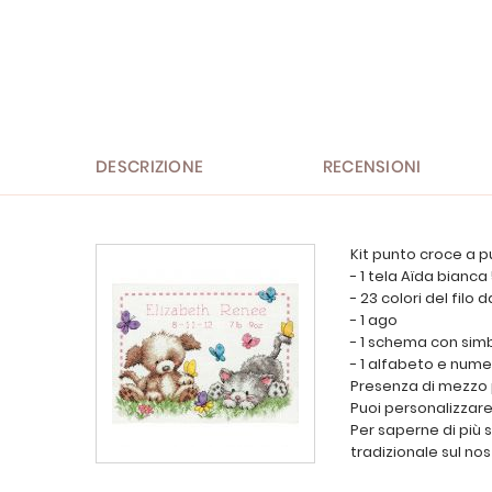
all'inizio
della
galleria
di
immagini
DESCRIZIONE
RECENSIONI
Kit punto croce a p
- 1 tela Aïda bianca 
- 23 colori del filo 
- 1 ago
- 1 schema con simb
- 1 alfabeto e numer
Presenza di mezzo 
Puoi personalizzare 
Per saperne di più 
tradizionale sul nos