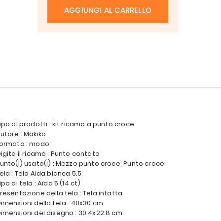
AGGIUNGI AL CARRELLO
ipo di prodotti : kit ricamo a punto croce
utore : Makiko
ormato : modo
igita il ricamo : Punto contato
unto(i) usato(i) : Mezzo punto croce, Punto croce
ela : Tela Aida bianca 5.5
ipo di tela : Aïda 5 (14 ct)
resentazione della tela : Tela intatta
imensioni della tela : 40x30 cm
imensioni del disegno : 30.4x22.8 cm