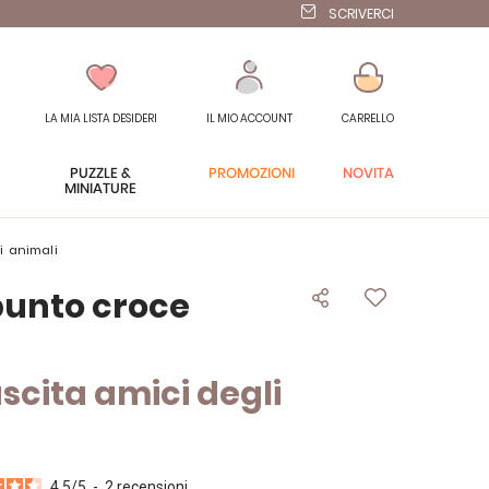
SCRIVERCI
LA MIA LISTA DESIDERI
IL MIO ACCOUNT
CARRELLO
PUZZLE &
PROMOZIONI
NOVITÀ
MINIATURE
i animali
punto croce
ascita amici degli
4.5
/
5
-
2
recensioni