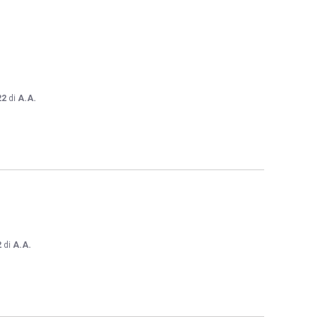
22
di
A.A.
2
di
A.A.