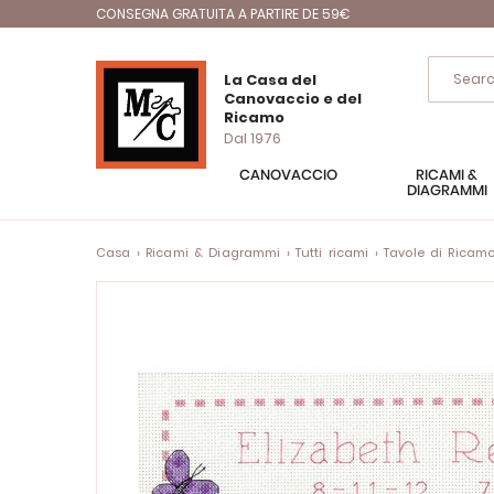
CONSEGNA GRATUITA A PARTIRE DE 59€
La Casa del
Canovaccio e del
Ricamo
Dal 1976
CANOVACCIO
RICAMI &
DIAGRAMMI
Casa
Ricami & Diagrammi
Tutti ricami
Tavole di Ricam
Vai
alla
fine
della
galleria
di
immagini