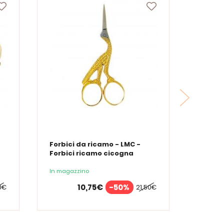
Forbici da ricamo - LMC -
Forbici ricamo cicogna
In magazzino
10,75€
-50%
0€
21,50€