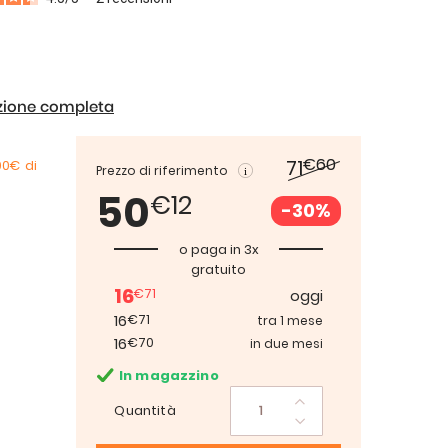
izione completa
€60
71
00€
di
Prezzo di riferimento
50
€12
-30%
o paga in 3x
gratuito
16
€71
oggi
16
€71
tra 1 mese
16
€70
in due mesi
In magazzino
Quantità