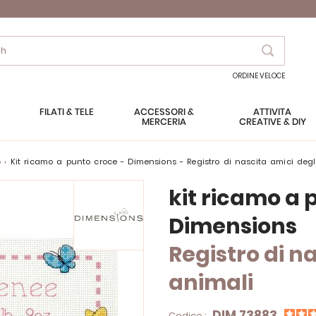
Search
ORDINE VELOCE
FILATI & TELE
ACCESSORI &
ATTIVITÀ
MERCERIA
CREATIVE & DIY
o
kit ricamo a punto croce - Dimensions - Registro di nascita amici degl
kit ricamo a 
Dimensions
Registro di n
animali
DIM.73883
Codice :