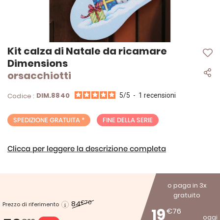
Vai
Kit calza di Natale da ricamare
all'inizio
Dimensions
della
orsacchiotti
galleria
di
immagini
DIM.8840
Codice :
5
/
5
-
1
recensioni
SPEDIZIONE GRATUITA *
FINE DELLA SERIE
Clicca per leggere la descrizione completa
o paga in 3x
gratuito
84
€70
Prezzo di riferimento
19
€76
oggi