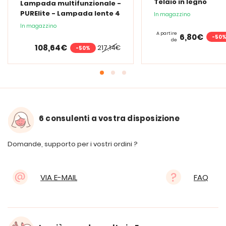
Telaio in legno
Lampada multifunzionale -
PURElite - Lampada lente 4
In magazzino
in 1
In magazzino
A partire
6,80€
-50
de
108,64€
217,14€
-50%
6 consulenti a vostra disposizione
Domande, supporto per i vostri ordini ?
VIA E-MAIL
FAQ