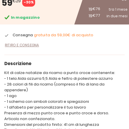
59
€29
-30%
19
€76
tra 1 mese
19
€77
in due mesi
In magazzino
Consegna
gratuita da
59,00€
di acquisto
RITIRO E CONSEGNA
Descrizione
Kit di calze natalizie da ricamo a punto croce contenente:
- 1 tela Aïda azzurra 5,5 Aïda e feltro di poliestere azzurro
- 28 colori di fili da ricamo (compreso il filo di lana da
appendere)
- 1 ago
- 1 schema con simboli colorati e spiegazioni
- 1 alfabeto per personalizzare il tuo lavoro
Presenza di mezzo punto croce e punto croce e dorso.
Articolo non confezionato.
Dimensioni del prodotto finito: 41 cm di lunghezza