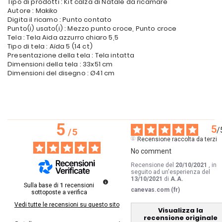
Tipo di prodotti : Kit calza di Natale da ricamare
Autore : Makiko
Digita il ricamo : Punto contato
Punto(i) usato(i) : Mezzo punto croce, Punto croce
Tela : Tela Aida azzurro chiaro 5,5
Tipo di tela : Aïda 5 (14 ct)
Presentazione della tela : Tela intatta
Dimensioni della tela : 33x51 cm
Dimensioni del disegno : Ø41 cm
5
5
/
/
5
Recensione raccolta da terzi
No comment
Recensione del
20/10/2021
, in
seguito ad un'esperienza del
13/10/2021
di
A.A.
Sulla base di
1
recensioni
canevas.com (fr)
sottoposte a verifica
Vedi tutte le recensioni su questo sito
Visualizza la
recensione originale