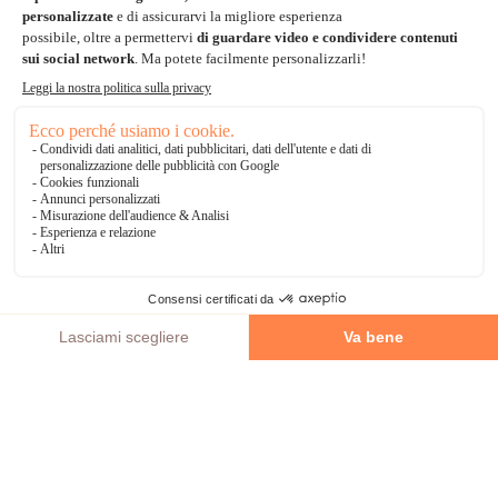
Bonifico Bancario
3 volte senza tasse
*Soluzioni di consegna
Delivengo Domicilio Internazionale
Catalogo
AGGIUNGI AL CARRELLO
Chi siamo?
I nostri impegni
Condizioni delle offerta
Avviso legale
CGV
Informazioni di contatto