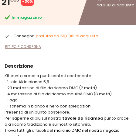
21
-30%
da 30€ di acquisto
In magazzino
Consegna
gratuita da
59,00€
di acquisto
RITIRO E CONSEGNA
Descrizione
Kit punto croce a punti contati contenente :
- 1 tela Aïda bianca 5,5
- 23 matassine di filo da ricamo DMC (2 metri)
- 4 matassine di filo da ricamo mouliné DMC (8 metri)
- 1 ago
- 1 schema in bianco e nero con spiegazioni
Presenza di un punto posteriore.
Per saperne di più sul nostro
tavole da ricamo
a punto croce
o a ricamo tradizionale sul nostro sito web.
Trova tutti gli articoli del
marchio DMC nel nostro negozio