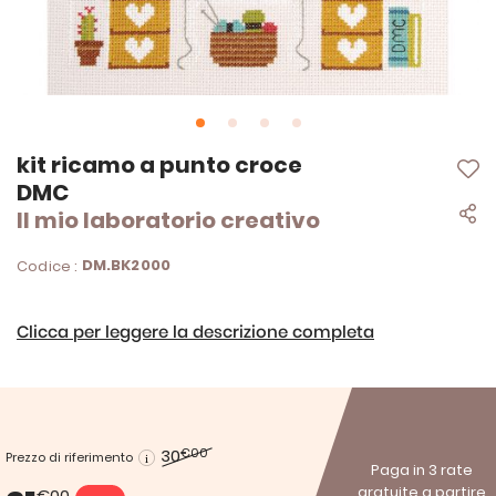
Vai
kit ricamo a punto croce
all'inizio
DMC
della
Il mio laboratorio creativo
galleria
di
immagini
DM.BK2000
Codice :
Clicca per leggere la descrizione completa
30
€00
Prezzo di riferimento
Paga in 3 rate
gratuite a partire
€00