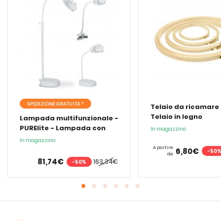
SPEDIZIONE GRATUITA *
Telaio da ricamare 
Telaio in legno
Lampada multifunzionale -
PURElite - Lampada con
In magazzino
lente d'ingrandimento
In magazzino
PURElite Tri Spectrum
A partire
6,80€
-50
de
81,74€
163,34€
-50%