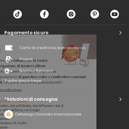
Pagamento sicuro
Carta di credito
Visa, Mastercard, Electron
Paypal
Bonifico Bancario
3 volte senza tasse
*Soluzioni di consegna
Delivengo Domicilio Internazionale