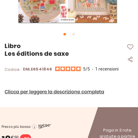
Vai
Libro
all'inizio
Les éditions de saxe
della
galleria
di
DM.E6541846
Codice :
5
/
5
-
1
recensioni
immagini
Clicca per leggere la descrizione completa
19
€90
Prezzo più basso
Paga in 3 rate
gratuite a partire
€91