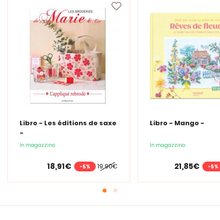
Libro - Les éditions de saxe
Libro - Mango -
-
In magazzino
In magazzino
18,91€
21,85€
19,90€
-5%
-5%