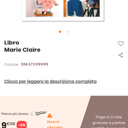
Vai
Libro
all'inizio
Marie Claire
della
galleria
di
DM.E7209995
Codice :
immagini
Clicca per leggere la descrizione completa
10
€50
Prezzo più basso
Paga in 3 rate
Essere
9
gratuite a partire
€98
-5%
rifornito.