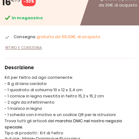
16
-30%
da 30€ di acquisto
In magazzino
Consegna
gratuita da
59,00€
di acquisto
RITIRO E CONSEGNA
Descrizione
Kit per feltro ad ago contenente:
- 8 g di lana cardata
- 1 quadrato di schiuma 10 x 12 x 3,4 cm
- 1 cornice in legno rivestita in feltro 15,2 x 15,2 cm
- 2 aghi da infeltrimento
- 1 manico in legno
- 1 scheda con il motivo e un codice QR per le istruzioni
Trova tutti gli articoli del
marchio DMC nel nostro negozio
speciale.
Tipo di prodotti : Kit di feltro
Autore : Marie-Dominique Procureur