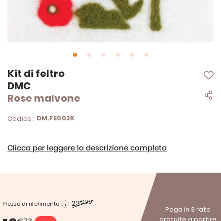
Vai
Kit di feltro
all'inizio
DMC
della
Rose malvone
galleria
di
immagini
DM.FE002K
Codice :
Clicca per leggere la descrizione completa
23
€90
Prezzo di riferimento
Paga in 3 rate
gratuite a partire
€73