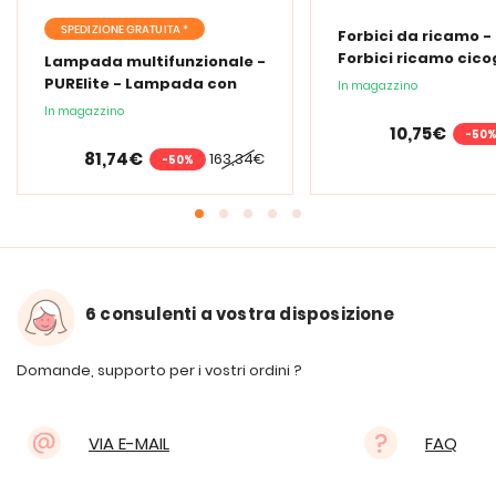
SPEDIZIONE GRATUITA *
Forbici da ricamo -
Forbici ricamo cic
Lampada multifunzionale -
PURElite - Lampada con
In magazzino
lente d'ingrandimento
In magazzino
PURElite Tri Spectrum
10,75€
-50
81,74€
163,34€
-50%
6 consulenti a vostra disposizione
Domande, supporto per i vostri ordini ?
VIA E-MAIL
FAQ