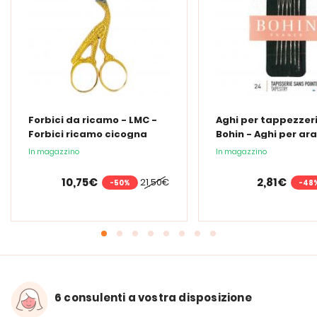
Forbici da ricamo - LMC -
Aghi per tappezzeri
Forbici ricamo cicogna
Bohin - Aghi per ara
mano n°24
In magazzino
In magazzino
10,75€
2,81€
21,50€
-50%
-48
6 consulenti a vostra disposizione