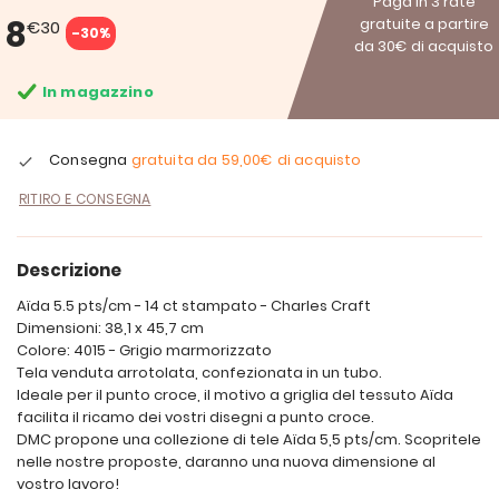
Paga in 3 rate
8
gratuite a partire
€30
-30%
da 30€ di acquisto
In magazzino
Consegna
gratuita da
59,00€
di acquisto
RITIRO E CONSEGNA
Descrizione
Aïda 5.5 pts/cm - 14 ct stampato - Charles Craft
Dimensioni: 38,1 x 45,7 cm
Colore: 4015 - Grigio marmorizzato
Tela venduta arrotolata, confezionata in un tubo.
Ideale per il punto croce, il motivo a griglia del tessuto Aïda
facilita il ricamo dei vostri disegni a punto croce.
DMC propone una collezione di tele Aïda 5,5 pts/cm. Scopritele
nelle nostre proposte, daranno una nuova dimensione al
vostro lavoro!