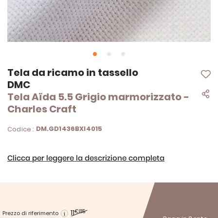
Vai
Tela da ricamo in tassello
all'inizio
DMC
della
Tela Aïda 5.5 Grigio marmorizzato -
galleria
di
Charles Craft
immagini
DM.GD1436BXI4015
Codice :
Clicca per leggere la descrizione completa
11
€85
Prezzo di riferimento