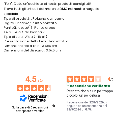
"Folk". Date un'occhiata ai nostri prodotti consigliati!
Trova tutti gli articoli del
marchio DMC nel nostro negozio
speciale.
Tipo di prodotti : Peluche da ricamo
Digita il ricamo : Punto contato
Punto(i) usato(i) : Punto croce
Tela : Tela Aida bianca 7
Tipo di tela : Aïda 7 (18 ct)
Presentazione della tela : Tela intatta
Dimensioni della tela : 3.5x5 cm
Dimensioni del disegno : 3.5x5 cm
4.5
4
/
/
5
Recensione verificata
Peccato che sia un po' troppo
piccolo, un po' delusa
Recensione del
22/6/2026
, in
seguito ad un'esperienza del
Sulla base di
6
recensioni
28/5/2026
di
G.W.
sottoposte a verifica