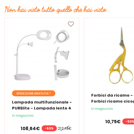
Non hai visto tutto quello che hai visto.
SPEDIZIONE GRATUITA *
Forbici da ricamo -
Forbici ricamo cic
Lampada multifunzionale -
PURElite - Lampada lente 4
In magazzino
in 1
In magazzino
10,75€
-50
108,64€
217,14€
-50%