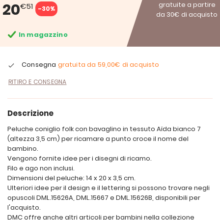
20
gratuite a partire
€51
-30%
da 30€ di acquisto
In magazzino
Consegna
gratuita da
59,00€
di acquisto
RITIRO E CONSEGNA
Descrizione
Peluche coniglio folk con bavaglino in tessuto Aïda bianco 7
(altezza 3,5 cm) per ricamare a punto croce il nome del
bambino.
Vengono fornite idee per i disegni di ricamo.
Filo e ago non inclusi.
Dimensioni del peluche: 14 x 20 x 3,5 cm.
Ulteriori idee per il design e il lettering si possono trovare negli
opuscoli DML.15626A, DML.15667 e DML.15626B, disponibili per
l'acquisto.
DMC offre anche altri articoli per bambini nella collezione