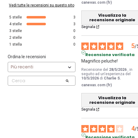
canevas.com (fr)
Vedi tutte le recensioni su questo sito
Visualizza la
5
stelle
3
recensione originale
4
stelle
3
Segnala
3
stelle
0
2
stelle
0
1
stella
0
5
/
Recensione verificata
Ordina le recensioni
Magnifico peluche!
Recensione del
28/5/2026
, in
seguito ad un'esperienza del
10/5/2026
di
Charlie S.
canevas.com (fr)
Visualizza la
recensione originale
Segnala
4
/
Recensione verificata