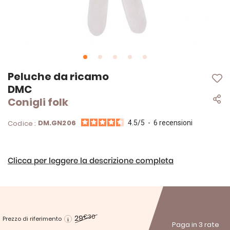
Vai
Peluche da ricamo
all'inizio
DMC
della
Conigli folk
galleria
di
immagini
DM.GN206
Codice :
4.5
/
5
-
6
recensioni
Clicca per leggere la descrizione completa
29
€30
Prezzo di riferimento
Paga in 3 rate